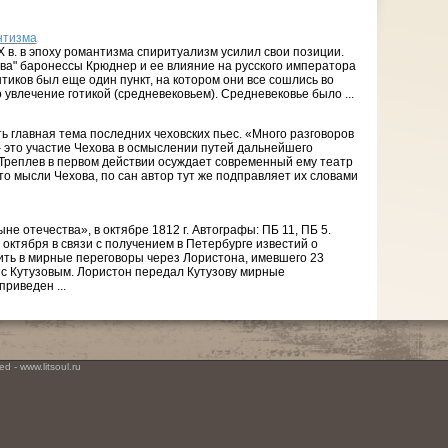
нтизма
 в. в эпоху романтизма спиритуализм усилил свои позиции.
ва" баронессы Крюднер и ее влияние на русского императора
тиков был еще один пункт, на котором они все сошлись во
о увлечение готикой (средневековьем). Средневековье было ...
ь главная тема последних чеховских пьес. «Много разговоров
– это участие Чехова в осмыслении путей дальнейшего
а Треплев в первом действии осуждает современный ему театр
то мысли Чехова, по сан автор тут же подправляет их словами
е отечества», в октябре 1812 г. Автографы: ПБ 11, ПБ 5.
октября в связи с получением в Петербурге известий о
ть в мирные переговоры через Лористона, имевшего 23
е с Кутузовым. Лористон передал Кутузову мирные
риведен ...
d - www.litsoul.ru