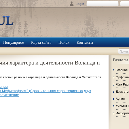
Login
Популярное
Карта сайта
Поиск
Контакты
Разделы
чия характера и деятельности Воланда и
Главная
хожесть и различия характера и деятельности Воланда и Мефистотеля
Орфоэп
Жан Рас
иции
а Мефистофеля? (Сравнительная характеристика двух
Драмату
впечатление
Бунин
Уильям 
Информа