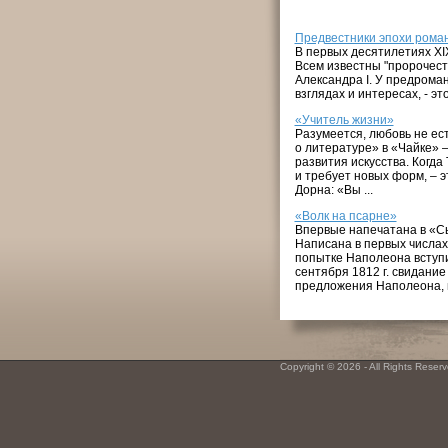
Предвестники эпохи рома
В первых десятилетиях XIX
Всем известны "пророчест
Александра I. У предроман
взглядах и интересах, - эт
«Учитель жизни»
Разумеется, любовь не ест
о литературе» в «Чайке» 
развития искусства. Когд
и требует новых форм, – э
Дорна: «Вы ...
«Волк на псарне»
Впервые напечатана в «Сын
Написана в первых числах 
попытке Наполеона вступи
сентября 1812 г. свидани
предложения Наполеона, п
Copyright © 2026 - All Rights Reserve