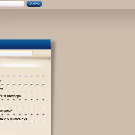
ия
ин
ргия Шиллера
Шекспир
ция о литературе