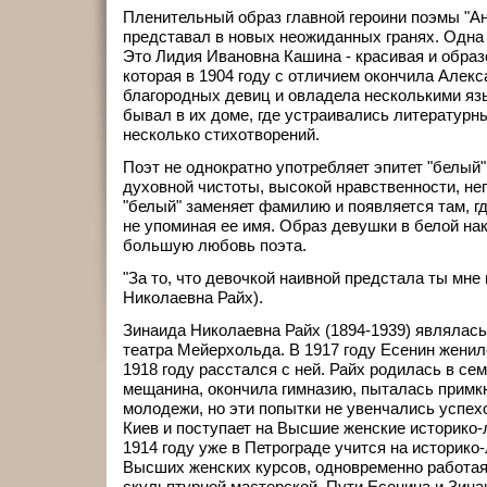
Пленительный образ главной героини поэмы "Ан
представал в новых неожиданных гранях. Одна 
Это Лидия Ивановна Кашина - красивая и обра
которая в 1904 году с отличием окончила Алекс
благородных девиц и овладела несколькими яз
бывал в их доме, где устраивались литературны
несколько стихотворений.
Поэт не однократно употребляет эпитет "белый"
духовной чистоты, высокой нравственности, не
"белый" заменяет фамилию и появляется там, гд
не упоминая ее имя. Образ девушки в белой на
большую любовь поэта.
"За то, что девочкой наивной предстала ты мне
Николаевна Райх).
Зинаида Николаевна Райх (1894-1939) являлас
театра Мейерхольда. В 1917 году Есенин женилс
1918 году расстался с ней. Райх родилась в се
мещанина, окончила гимназию, пыталась примкн
молодежи, но эти попытки не увенчались успех
Киев и поступает на Высшие женские историко-
1914 году уже в Петрограде учится на историко
Высших женских курсов, одновременно работая
скульптурной мастерской. Пути Есенина и Зина