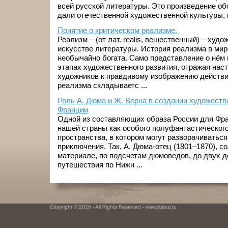
всей русской литературы. Это произведение об
дали отечественной художественной культуры, п
Понятие о критическом реализме.
Реализм – (от лат. realis, вещественный) – худ
искусстве литературы. История реализма в мир
необычайно богата. Само представление о нём
этапах художественного развития, отражая нас
художников к правдивому изображению действи
реализма складываетс ...
Роль А. Дюма и Ж. Верна в создании художеств
Франции
Одной из составляющих образа России для Фр
нашей страны как особого полуфантастического
пространства, в котором могут разворачивать
приключения. Так, А. Дюма-отец (1801–1870), с
материале, по подсчетам дюмоведов, до двух де
путешествия по Нижн ...
Copyright © 2026 - All Rights Reserved - www.litsoul.ru