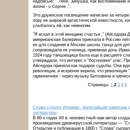
надписью: " .Тебе, Зинушка, как воспоминание 
жизни - о Сергее .".
Это дружеское посвящение написано за четыре 
пору ее широкой артистической известности, ко
улыбалось ей, как немногим.
"Я искал в этой женщине счастья ." (Айседора 
американская балерина приехала в Россию лето
ее для создания в Москве школы танца для дет
сопровождала ее ученица, приемная дочь Ирма
1924 году танцовщица была еще в расцвете сла
утверждали, что интерес к "босоножке" угас. П
Айседора приняла как подарок судьбы. Она вд
революции, и искренне верила, что революция 
гармоничнее - через музыку Бетховена и греческ
Страницы:
1
2
3
4
5
Слово о полку Игореве - величайший памятник 
литературы
В 80-х годах XII в. неизвестный нам автор созд
произведение древнерусской литературы — "Сло
Открытие и публикация в 1800 г. "Слова" сыгра