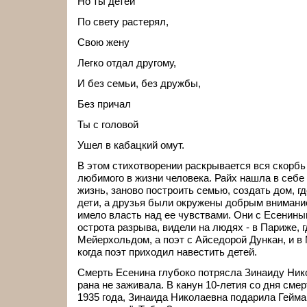
Но ты детей
По свету растерял,
Свою жену
Легко отдал другому,
И без семьи, без дружбы,
Без причал
Ты с головой
Ушел в кабацкий омут.
В этом стихотворении раскрывается вся скорбь 
любимого в жизни человека. Райх нашла в себе
жизнь, заново построить семью, создать дом, г
дети, а друзья были окружены добрым внимани
имело власть над ее чувствами. Они с Есенины
острота разрыва, видели на людях - в Париже, 
Мейерхольдом, а поэт с Айседорой Дункан, и в
когда поэт приходил навестить детей.
Смерть Есенина глубоко потрясла Зинаиду Ник
рана не заживала. В канун 10-летия со дня сме
1935 года, Зинаида Николаевна подарила Гейм