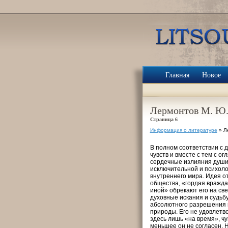
Главная
Новое
Лермонтов М. Ю.
Страница 6
Информация о литературе
» Л
В полном соответствии с 
чувств и вместе с тем с о
сердечные излияния души,
исключитель­ной и психол
внутреннего мира. Идея о
общества, «гордая вражда
иной» обрекают его на све
духовные искания и судьб
абсолютного разрешения 
природы. Его не удовлетв
здесь лишь «на время», чу
меньшее он не согласен.