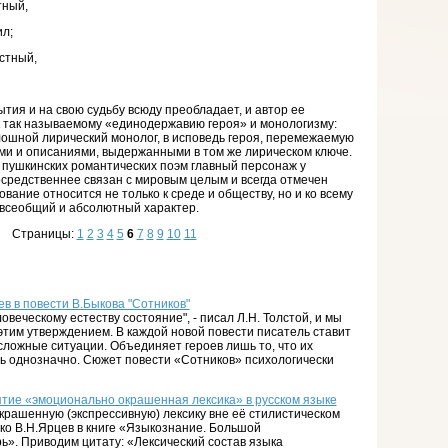
тный,
ил;
стный,
ытия и на свою судьбу всюду преобладает, и автор ее
к так называемому «единодержавию героя» и монологизму:
ошной лирический монолог, в исповедь героя, перемежаемую
и и описаниями, выдержанными в том же лирическом ключе.
я пушкинских романтических поэм главный персонаж у
средственнее связан с мировым целым и всегда отмечен
ование относится не только к среде и обществу, но и ко всему
 всеобщий и абсолютный характер.
Страницы:
1
2
3
4
5
6
7
8
9
10
11
в в повести В.Быкова "Сотников"
овеческому естеству состояние", - писал Л.Н. Толстой, и мы
этим утверждением. В каждой новой повести писатель ставит
сложные ситуации. Объединяет героев лишь то, что их
ь однозначно. Сюжет повести «Сотников» психологически
ятие «эмоционально окрашенная лексика» в русском языке
рашенную (экспрессивную) лексику вне её стилистическом
о В.Н.Ярцев в книге «Языкознание. Большой
ь». Приводим цитату: «Лексический состав языка