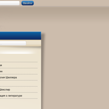
ия
ин
ргия Шиллера
Шекспир
ция о литературе