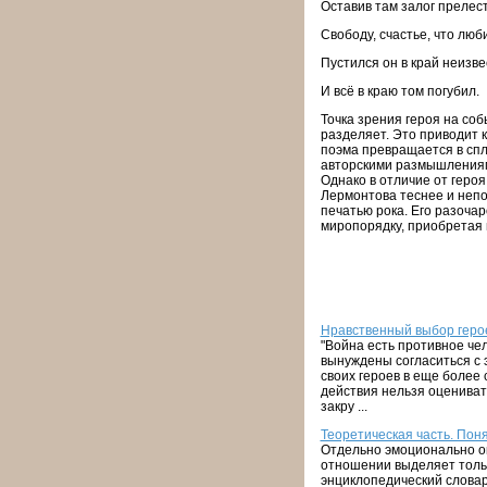
Оставив там залог прелес
Свободу, счастье, что люб
Пустился он в край неизве
И всё в краю том погубил.
Точка зрения героя на соб
разделяет. Это приводит 
поэма превращается в спл
авторскими размышлениям
Однако в отличие от геро
Лермонтова теснее и непо
печатью рока. Его разочар
миропорядку, приобретая
Нравственный выбор герое
"Война есть противное чел
вынуждены согласиться с 
своих героев в еще более 
действия нельзя оцениват
закру ...
Теоретическая часть. Пон
Отдельно эмоционально ок
отношении выделяет тольк
энциклопедический словар