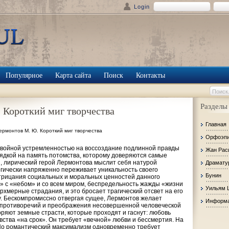
Login
Популярное
Карта сайта
Поиск
Контакты
Разделы
 Короткий миг творчества
Главная
ермонтов М. Ю. Короткий миг творчества
Орфоэп
двойной устремленностью на воссоздание подлинной правды
Жан Рас
глядкой на память потомства, которому доверяются самые
 лирический герой Лермонтова мыслит себя натурой
Драмату
огически напряженно переживает уникальность сво­его
Бунин
трицания социальных и моральных ценностей данного
» с «небом» и со всем миром, беспредельность жажды «жизни
Уильям 
рхмерные страдания, и это бросает трагический отсвет на его
у. Бескомпромиссно отвергая сущее, Лермонтов желает
Информа
противоречий и преображения несовершенной человеческой
оряют земные страсти, которые проходят и гаснут: любовь
вства «на срок». Он требует «вечной» любви и бессмертия. На
 Но романтический максимализм одновременно требует