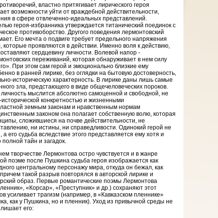
отиворечий, властно притягивает лирического героя
дает возможности уйти от враждебной действительности,
сения в сфере отвлеченно-идеальных представлений.
лью героя-избранника утверждается титанический поединок с
ическое противоборство. Другого поведения лермонтовский
мает. Его мечта о подвиге требует предельного напряжения
, которые проявляются в действии. Именно воля к действию,
составляют сердцевину личности. Волевой напор -
рмонтовских переживаний, которая обнаруживает в нем силу
го». При этом сам герой и эмоционально близкие ему
енно в ранней лирике, без оглядки на бытовую достоверность,
ьно-историческую характерность. В лирике даны лишь самые
ого зла, предстающего в виде общечеловече­ских пороков.
 личность мыслится абсолютно самоценной и свободной, не
-исторической конкретностью и жизненными
властной земным законам и нравственным нормам
инственным законом она полагает собственную волю, которая
ципы, сложившиеся на почве действительности, не
тавлению, ни истины, ни справедливости. Одинокий герой не
 а его судьба вследствие этого представляется ему хотя и
 полной тайн и загадок.
нем творчестве Лермонтова остро чувствуется и в жанре
кой поэме после Пушкина судьба героя изображается как
дного центральному персонажу мира, откуда он бежал, как
 причем такой разрыв повторялся в авторской лирике и
орский образ. Первые романтические поэмы Лермонтова
ленник», «Корсар», «Преступник» и др.) сохраняют этот
в усиливает трагизм (например, в «Кавказском пленнике»
ка, как у Пушкина, но и пленник). Уход из привычной среды не
 лишает его: