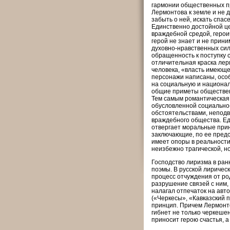
гармонии общественных пр
Лермонтова к земле и не 
забыть о ней, искать спа
Единственно достойной це
враждебной средой, геро­
герой не знает и не прини
духовно-нравственных сил
обращенность к поступку 
отличительная кра­ска ле
человека, «власть имеюще
персонажи написаны, особ
на социальную и национал
общие приметы общественн
Тем самым романтическая
обусловленной социально
обстоятельствами, непод
враждебного общества. Ед
отвергает моральные прин
заключающие, по ее предс
имеет опоры в реальности,
неизбежно трагической, но
Господство лиризма в ран
поэмы. В русской лиричес
процесс отчуждения от ро
разрушение связей с ним,
налагал отпечаток на авт
(«Черкесы», «Кавказский п
принцип. Причем Лермонто
гибнет не только черкешен
приносит герою счастья, а