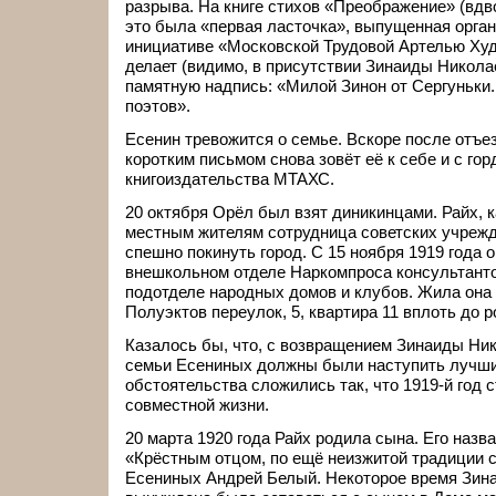
разрыва. На книге стихов «Преображение» (вдво
это была «первая ласточка», выпущенная орган
инициативе «Московской Трудовой Артелью Худ
делает (видимо, в присутствии Зинаиды Никола
памятную надпись: «Милой Зинон от Сергуньки.
поэтов».
Есенин тревожится о семье. Вскоре после отъе
коротким письмом снова зовёт её к себе и с го
книгоиздательства МТАХС.
20 октября Орёл был взят диникинцами. Райх, 
местным жителям сотрудница советских учреж
спешно покинуть город. С 15 ноября 1919 года 
внешкольном отделе Наркомпроса консультанто
подотделе народных домов и клубов. Жила она 
Полуэктов переулок, 5, квартира 11 вплоть до 
Казалось бы, что, с возвращением Зинаиды Ни
семьи Есениных должны были наступить лучши
обстоятельства сложились так, что 1919-й год 
совместной жизни.
20 марта 1920 года Райх родила сына. Его назв
«Крёстным отцом, по ещё неизжитой традиции с
Есениных Андрей Белый. Некоторое время Зин