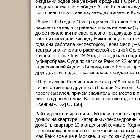
ожидании родов она уезжает к родным в Орёл. 
трудом налаженного общего быта. Есенин «кочу
постоянного пристанища, наездами живёт в Кон
29 мая 1918 года в Орле родилась Татьяна Есен
ласково скажет, что ребёнок похож на меня» (1, 
до её появления на свет, словно предвкушая ра
заботы вынудили Зинаиду Николаевну остаться 
года она работала инспектором, через месяц –
театрально-кинематографической секцией Орлов
1 июня по 1 октября 1919 года заведовала подо
губнаробразе. Судя по записке Райх от 22 ноябр
адресованной Андрею Белому, она и Есенин вр
друг друга из вида – сказывалась гражданская 
«Первая жена Есенина жила с его ребёнком в Орл
пишет о той поре друг поэта Георгий Устинов – 
переписывался, причём значительное место в 
литературным темам. Весною этого же года к н
Есенина». [22] C. 156]
Райх удалось вырваться в Москву в конце апрел
дочкой на квартире Екатерины Александровны 
дом 2, в квартире 10 в отдельной комнате. Ход
чёрном кожаном пальто с шелковой косынкой на
мая Райх всё ещё в Москве, и ничто как будто 