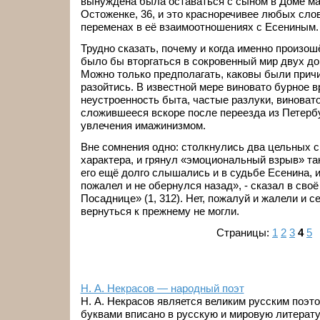
вынуждена была оставаться с сыном в Доме мат
Остоженке, 36, и это красноречивее любых сло
переменах в её взаимоотношениях с Есениным.
Трудно сказать, почему и когда именно произо
было бы вторгаться в сокровенный мир двух до
Можно только предполагать, каковы были прич
разойтись. В известной мере виновато бурное в
неустроенность быта, частые разлуки, виноват
сложившееся вскоре после переезда из Петербур
увлечения имажинизмом.
Вне сомнения одно: столкнулись два цельных 
характера, и грянул «эмоциональный взрыв» так
его ещё долго слышались и в судьбе Есенина, и
пожалел и не обернулся назад», - сказал в сво
Посаднице» (1, 312). Нет, пожалуй и жалели и с
вернуться к прежнему не могли.
Страницы:
1
2
3
4
5
Н. А. Некрасов — народный поэт
Н. А. Некрасов является великим русским поэто
буквами вписано в русскую и мировую литерат