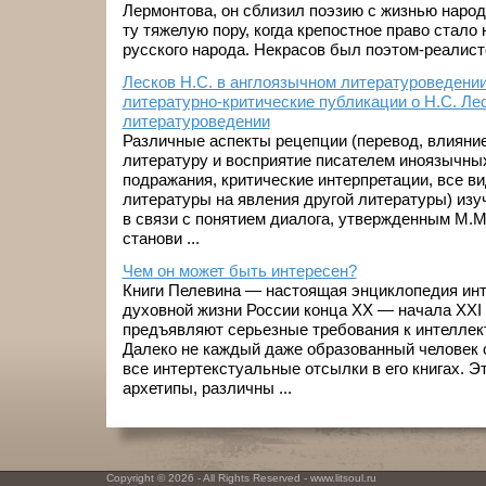
Лермонтова, он сблизил поэзию с жизнью народа
ту тяжелую пору, когда крепостное право стал
русского народа. Некрасов был поэтом-реалисто
Лесков Н.С. в англоязычном литературоведени
литературно-критические публикации о Н.С. Ле
литературоведении
Различные аспекты рецепции (перевод, влияни
литературу и восприятие писателем иноязычны
подражания, критические интерпретации, все в
литературы на явления другой литературы) изу
в связи с понятием диалога, утвержденным М.М
станови ...
Чем он может быть интересен?
Книги Пелевина — настоящая энциклопедия инт
духовной жизни России конца ХХ — начала ХХI 
предъявляют серьезные требования к интеллект
Далеко не каждый даже образованный человек
все интертекстуальные отсылки в его книгах. 
архетипы, различны ...
Copyright © 2026 - All Rights Reserved - www.litsoul.ru