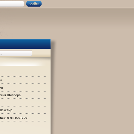
ия
ин
ргия Шиллера
Шекспир
ция о литературе