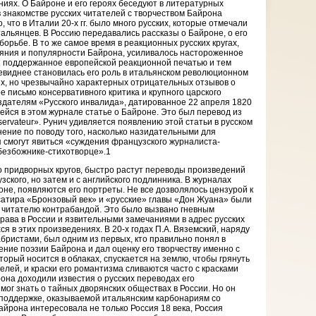
ниях. О Байроне и его героях беседуют в литературных
в знакомстве русских читателей с творчеством Байрона
, что в Италии 20-х гг. было много русских, которые отмечали
тальянцев. В Россию передавались рассказы о Байроне, о его
орьбе. В то же самое время в реакционных русских кругах,
яния и популярности Байрона, усиливалось настороженное
и поддержанное европейской реакционной печатью и тем
евиднее становилась его роль в итальянском революционном
х, но чрезвычайно характерных отрицательных отзывов о
е письмо консервативного критика и крупного царского
 издателям «Русского инвалида», датированное 22 апреля 1820
ейся в этом журнале статье о Байроне. Это был перевод из
ervateur». Рунич удивляется появлению этой статьи в русском
ение по поводу того, насколько назидательными для
смогут явиться «суждения французского журналиста-
безбожнике-стихотворце».1
 придворных кругов, быстро растут переводы произведений
ского, но затем и с английского подлинника. В журналах
оне, появляются его портреты. Не все дозволялось цензурой к
, сатира «Бронзовый век» и «русские» главы «Дон Жуана» были
 читателю контрабандой. Это было вызвано гневным
рава в России и язвительными замечаниями в адрес русских
 в этих произведениях. В 20-х годах П.А. Вяземский, наряду
бристами, был одним из первых, кто правильно понял в
ение поэзии Байрона и дал оценку его творчеству именно с
торый носится в облаках, спускается на землю, чтобы грянуть
лей, и краски его романтизма сливаются часто с красками
она доходили известия о русских переводах его
мог знать о тайных дворянских обществах в России. Но он
поддержке, оказываемой итальянским карбонариям со
айрона интересовала не только Россия 18 века, Россия