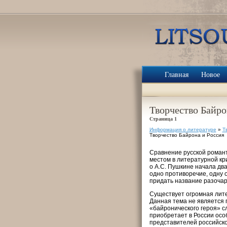
Главная
Новое
Творчество Байро
Страница 1
Информация о литературе
»
Т
Творчество Байрона и Россия
Сравнение русской романт
местом в литературной крит
о А.С. Пушкине начала дв
одно противоречие, одну 
придать название разочар
Существует огромная лите
Данная тема не является п
«байронического героя» сл
приобретает в России осо
представителей российской