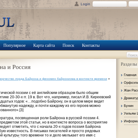
Login
Популярное
Карта сайта
Поиск
Контакты
Разделы
на и Россия
Главная
ворчество лорда Байрона и феномен байронизма в контексте времени
»
Орфоэп
Жан Рас
ической поэзии с её английским образцом было общим
ике 20-30-х гг. 19 в. Вот что, например, писал И.В. Киреевский
Драмату
адцатых годов: «…подобно Байрону, он в целом мире видит
обманутую надежду, и почти каждому из его героев можно
Бунин
ованного».[3]
Уильям 
ратура, посвященная роли Байрона в русской поэзии 4.
Информа
редметом этой статьи, но в контексте вопроса о восприятие
едует отметить, что с начала 20-х годов поэзия Байрона
бую известность. В письмах писателей и просто рядовых
 культуры того времени то и дело мелькает его имя с