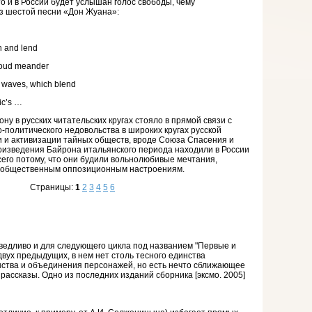
что и в России будет услышан голос свободы, чему
з шестой песни «Дон Жуана»:
h and lend
 loud meander
e waves, which blend
ic’s …
ну в русских читательских кругах стояло в прямой связи с
политического недовольства в широких кругах русской
 и активизации тайных обществ, вроде Союза Спасения и
изведения Байрона итальянского периода находили в России
сего потому, что они будили вольнолюбивые мечтания,
 общественным оппозиционным настроениям.
Страницы:
1
2
3
4
5
6
едливо и для следующего цикла под названием "Первые и
двух предыдущих, в нем нет столь тесного единства
ства и объединения персонажей, но есть нечто сближающее
рассказы. Одно из последних изданий сборника [эксмо. 2005]