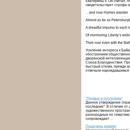
Екатерины II. Он считал, 
свидетельствует строфа и
…and now rhymes wander
Almost as far as Petersburg
A dreadful impulsu to each
Of murmuring Liberty’s wid
Their roar even with the Balt
Усиление интереса к Байро
обострением общественно-
дворянской интеллигенции
Союза Благоденствия. Про
быстрый отклик, прежде в
отвечали нарождавшимся
"Первые и последние"
Данное утверждение справ
последние". В отличие от 
художественного простран
разнородные по тематике 
сопровождает ...
Пощечина режиму