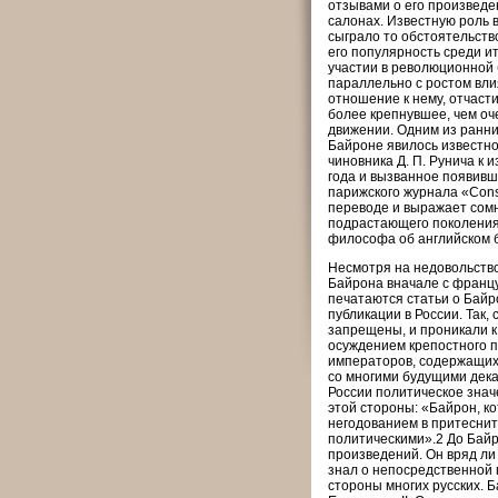
отзывами о его произведе
салонах. Известную роль 
сыграло то обстоятельство
его популярность среди и
участии в революционной б
параллельно с ростом вли
отношение к нему, отчаст
более крепнувшее, чем оч
движении. Одним из ранни
Байроне явилось известно
чиновника Д. П. Рунича к
года и вызванное появивш
парижского журнала «Cons
переводе и выражает сомн
подрастающего поколения 
философа об английском 
Несмотря на недовольство
Байрона вначале с француз
печатаются статьи о Байр
публикации в России. Так
запрещены, и проникали к
осуждением крепостного п
императоров, содержащихся
со многими будущими дека
России политическое знач
этой стороны: «Байрон, ко
негодованием в притесните
политическими».2 До Байр
произведений. Он вряд ли 
знал о непосредственной 
стороны многих русских. Б