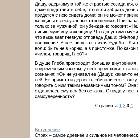
Дашу, одержимую той же страстью созидания, он
даже представить себе, что если забрать дочь и
придется с нею сидеть дома; он не может призн
женщины в сексуальных отношениях. Признавая
только за мужчиной, он убежденно говорит: «Не
линию мужчину и женщину. Что допустимо мужи
что вызывает гневную отповедь Даши: «Милое д
положение. У нее, вишь ты, лихая судьба – быть
воли: быть не в корню, а в пристяжке. По какой
учился, товарищ Глеб?»
В душе Глеба происходит большая внутренняя 
современным языком, у него происходит станов
сознания: «Он не узнавал ее (Дашу): какая-то 
ней. Ее прямота и дерзость сбивали его с толку
говорить с ним таким независимым тоном? Она 
отдавалась ему вся без остатка. Откуда у нее т
самоуверенность?
Страницы:
1
2
3
4
Вступление
Страх – самое древнее и сильное из человеческ