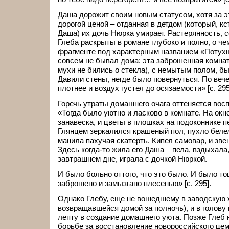
Даша дорожит своим новым статусом, хотя за э
дорогой ценой – отданная в детдом (который, кс
Даша) их дочь Нюрка умирает. Растерянность, 
Глеба раскрыты в романе глубоко и полно, о че
фрагменте под характерным названием «Потухш
совсем не бывал дома: эта заброшенная комна
мухи не бились о стекла), с немытым полом, б
Давили стены, негде было повернуться. По ве
плотнее и воздух густел до осязаемости» [с. 295
Горечь утраты домашнего очага оттеняется вос
«Тогда было уютно и ласково в комнате. На ок
занавеска, и цветы в плошках на подоконнике п
Глянцем зеркалился крашеный пол, пухло белел
манила пахучая скатерть. Кипел самовар, и зве
Здесь когда-то жила его Даша – пела, вздыхала
завтрашнем дне, играла с дочкой Нюркой.
И было больно оттого, что это было. И было тош
заброшено и замызгано плесенью» [с. 295].
Однако Глебу, еще не вошедшему в заводскую ж
возвращавшейся домой за полночь), и в голову
лепту в создание домашнего уюта. Позже Глеб 
борьбе за восстановление новороссийского цем