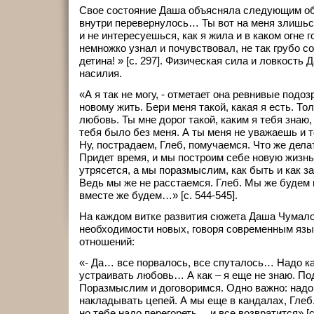
Свое состояние Даша объясняла следующим об
внутри перевернулось… Ты вот на меня злишься
и не интересуешься, как я жила и в каком огне 
немножко узнал и почувствовал, не так грубо с
детина! » [с. 297]. Физическая сила и ловкость
насилия.
«А я так не могу, - отметает она ревнивые подоз
новому жить. Бери меня такой, какая я есть. То
любовь. Ты мне дорог такой, каким я тебя знаю,
тебя было без меня. А ты меня не уважаешь и т
Ну, пострадаем, Глеб, помучаемся. Что же дела
Придет время, и мы построим себе новую жизн
утрясется, а мы поразмыслим, как быть и как 
Ведь мы же не расстаемся. Глеб. Мы же будем 
вместе же будем…» [с. 544-545].
На каждом витке развития сюжета Даша Чумало
необходимости новых, говоря современным язы
отношений:
«- Да… все порвалось, все спуталось… Надо ка
устраивать любовь… А как – я еще не знаю. П
Поразмыслим и договоримся. Одно важно: надо 
накладывать цепей. А мы еще в кандалах, Глеб
но тебе надо перегореть… и все возвратится» [с.