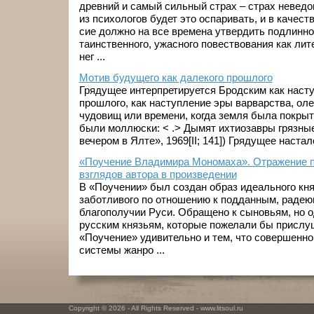
древний и самый сильный страх – страх неведо
из психологов будет это оспаривать, и в качес
сие должно на все времена утвердить подлинно
таинственного, ужасного повествования как ли
нег ...
Мотив будущего как далекого прошлого
Грядущее интерпретируется Бродским как наст
прошлого, как наступление эры варварства, ол
чудовищ или времени, когда земля была покрыт
были моллюски: < .> Дымят ихтиозавры грязные
вечером в Ялте», 1969[II; 141]) Грядущее настало 
«Поучение Владимира Мономаха». Отражение п
взглядов автора в произведении
В «Поучении» был создан образ идеального кня
заботливого по отношению к подданным, радею
благополучии Руси. Обращено к сыновьям, но о
русским князьям, которые пожелали бы прислуш
«Поучение» удивительно и тем, что совершенно
системы жанро ...
Copyright © 2026 - All Rights Reserved - www.litsoul.ru