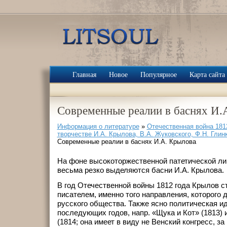
Главная
Новое
Популярное
Карта сайта
Современные реалии в баснях И.
Информация о литературе
»
Отечественная война 1812
творчестве И.А. Крылова, В.А. Жуковского, Ф.Н. Глин
Современные реалии в баснях И.А. Крылова
На фоне высокоторжественной патетической ли
весьма резко выделяются басни И.А. Крылова.
В год Отечественной войны 1812 года Крылов с
писателем, именно того направления, которого
русского общества. Также ясно политическая ид
последующих годов, напр. «Щука и Кот» (1813) 
(1814; она имеет в виду не Венский конгресс, за