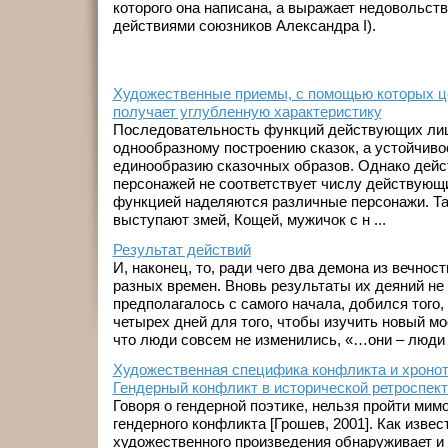
которого она написана, а выражает недовольст
действиями союзников Александра I).
Художественные приемы, с помощью которых ц
получает углубленную характеристику
Последовательность функций действующих лиц
однообразному построению сказок, а устойчиво
единообразию сказочных образов. Однако дейс
персонажей не соответствует числу действующи
функцией наделяются различные персонажи. Так
выступают змей, Кощей, мужичок с н ...
Результат действий
И, наконец, то, ради чего два демона из вечнос
разных времен. Вновь результаты их деяний не 
предполагалось с самого начала, добился того, 
четырех дней для того, чтобы изучить новый мо
что люди совсем не изменились, «…они – люди к
Художественная специфика конфликта и хроното
Гендерный конфликт в исторической ретроспек
Говоря о гендерной поэтике, нельзя пройти мим
гендерного конфликта [Грошев, 2001]. Как извес
художественного произведения обнаруживает и