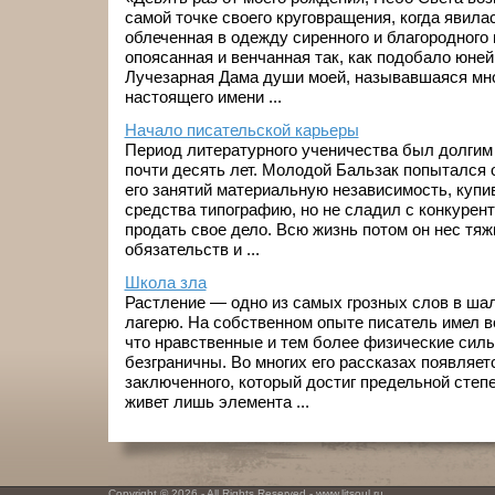
самой точке своего круговращения, когда явила
облеченная в одежду сиренного и благородного ц
опоясанная и венчанная так, как подобало юней
Лучезарная Дама души моей, называвшаяся мно
настоящего имени ...
Начало писательской карьеры
Период литературного ученичества был долгим 
почти десять лет. Молодой Бальзак попытался
его занятий материальную независимость, купи
средства типографию, но не сладил с конкурен
продать свое дело. Всю жизнь потом он нес тя
обязательств и ...
Школа зла
Растление — одно из самых грозных слов в ша
лагерю. На собственном опыте писатель имел 
что нравственные и тем более физические силы
безграничны. Во многих его рассказах появляет
заключенного, который достиг предельной степ
живет лишь элемента ...
Copyright © 2026 - All Rights Reserved - www.litsoul.ru