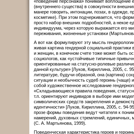
«поведение персонажа» понимает воплощение е
(внутреннего существа) в совокупности внешних
манере говорить, интонации, позах, в одежде, п
косметике). При этом подчеркивается, что форм
просто набор внешних подробностей, а некое е
индивидуума, через которую выражается его м
переживания, жизненные установки (Мартьянова,
А вот как формулируют эту мысль гендерологии
живая картина гендерной социальной практики
и женщин, в конечном счете тоже может быть о
социологов, как «устойчивые типичные привыч
ориентированные на статусно-ролевые различи
данной культуре» [Луков, Кириллина, 2005, с. 9
литературе, будучи образной, она (картина) со
ситуации и необычность судеб героинь (чаще) и
собой художественное исследование гендерног
«Складывающиеся правила поведения, статусн
т.п. ориентируют индивидов в выборе ими моде
символических средств закрепления и демонст
идентичности» [Луков, Кириллина, 2005, с. 94-9
прозе формы поведения ведут читателя к пони
намерений, духовных стремлений, единичных, 
(С. А. Мартьянова, 1999).
Поведенческая характеристика героев и героинь