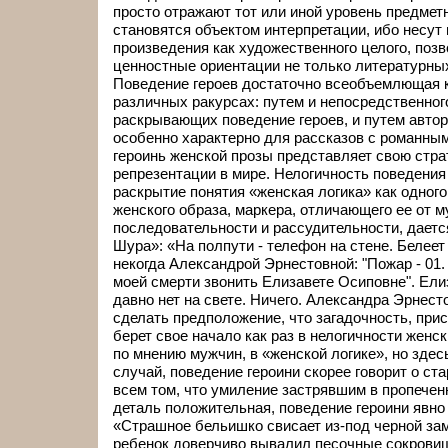
просто отражают тот или иной уровень предмет
становятся объектом интерпретации, ибо несут
произведения как художественного целого, поз
ценностные ориентации не только литературных 
Поведение героев достаточно всеобъемлющая к
различных ракурсах: путем и непосредственног
раскрывающих поведение героев, и путем автор
особенно характерно для рассказов с романным
героинь женской прозы представляет свою стра
репрезентации в мире. Нелогичность поведения 
раскрытие понятия «женская логика» как одного
женского образа, маркера, отличающего ее от 
последовательности и рассудительности, даетс
Шура»: «На полпути - телефон на стене. Белеет
некогда Александрой Эрнестовной: "Пожар - 01. 
моей смерти звонить Елизавете Осиповне". Ел
давно нет на свете. Ничего. Александра Эрнес
сделать предположение, что загадочность, при
берет свое начало как раз в нелогичности женс
по мнению мужчин, в «женской логике», но здесь,
случай, поведение героини скорее говорит о ст
всем том, что умиление застрявшим в пропечен
деталь положительная, поведение героини явно
«Страшное бельишко свисает из-под черной за
ребенок доверчиво вывалил песочные сокровищ