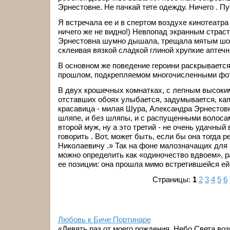
Эрнестовне. Не пачкай тете одежду. Ничего . Пу
Я встречала ее и в спертом воздухе кинотеатра
ничего же не видно!) Невпопад экранным страс
Эрнестовна шумно дышала, трещала мятым шо
склеивая вязкой сладкой глиной хрупкие аптеч
В основном же поведение героини раскрывается 
прошлом, подкрепляемом многочисленными фо
В двух крошечных комнатках, с лепным высоким
отставших обоях улыбается, задумывается, ка
красавица - милая Шура, Александра Эрнестовна.
шляпе, и без шляпы, и с распущенными волосами
второй муж, ну а это третий - не очень удачный
говорить . Вот, может быть, если бы она тогда 
Николаевичу .» Так на фоне малозначащих для 
можно определить как «одиночество вдвоем», 
ее позиции: она прошла мимо встретившейся е
Страницы:
1
2
3
4
5
6
Любовь к Биче Портинаре
«Девять раз от моего рождения, Небо Света воз