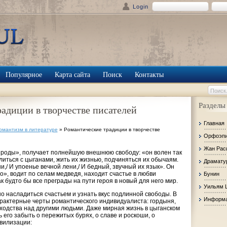
Login
Популярное
Карта сайта
Поиск
Контакты
Разделы
адиции в творчестве писателей
Главная
омантизм в литературе
» Романтические традиции в творчестве
Орфоэп
Жан Рас
ироды», получает полнейшую внешнюю свободу: «он во­лен так
 слиться с цыганами, жить их жизнью, подчиняться их обычаям.
Драмату
и,/ И упоенье вечной лени,/ И бедный, звуч­ный их язык». Он
о», водит по селам медведя, находит счастье в любви
Бунин
 будто бы все преграды на пути героя в новый для него мир.
Уильям 
о насладиться счастьем и узнать вкус подлинной свободы. В
Информа
рактерные черты романтического индивидуалиста: горды­ня,
сходства над другими людьми. Даже мирная жизнь в цыганском
 его забыть о пережитых бурях, о славе и роскоши, о
вилизации: