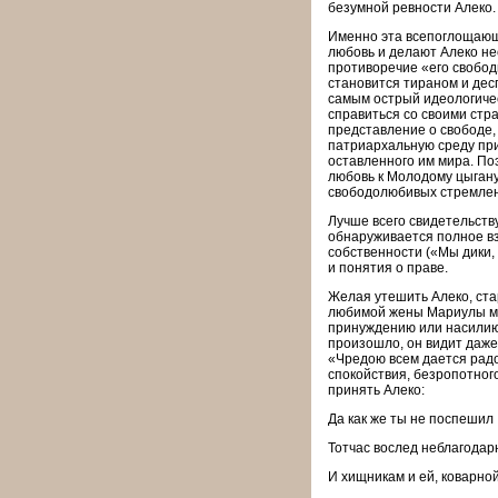
безумной ревности Алеко.
Именно эта всепоглощающая
любовь и делают Алеко не
противоречие «его свобод
становится тираном и дес
самым острый идеологическ
справиться со своими стр
представление о свободе, 
патриархальную среду при
оставленного им мира. По
любовь к Молодому цыгану
свободолюбивых стремлен
Лучше всего свидетельству
обнаруживается пол­ное вз
собственности («Мы дики, 
и понятия о праве.
Желая утешить Алеко, стар
любимой жены Мариулы ма
принуждению или насилию, 
произошло, он видит даже
«Чредою всем дается радос
спокойствия, безропотног
принять Алеко:
Да как же ты не поспешил
Тотчас вослед неблагодар
И хищникам и ей, коварной