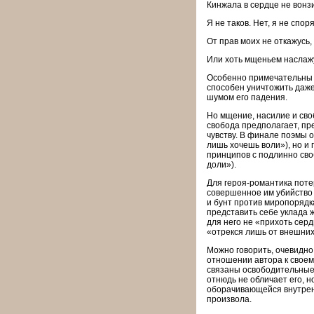
Кинжала в сердце не вонз
Я не таков. Нет, я не спор
От прав моих не откажусь,
Или хоть мщеньем наслаж
Особенно примечательны р
способен уничтожить даже 
шумом его падения.
Но мщение, насилие и сво
свобода предполагает, преж
чувству. В финале поэмы о
лишь хочешь воли»), но и
принципов с подлинно сво
доли»).
Для героя-романтика поте
совершенное им убийство 
и бунт против миропорядк
представить себе уклада 
для него не «прихоть серд
«отрекся лишь от внешних,
Можно говорить, очевидно,
отношении автора к своем
связаны освободительные
отнюдь не обличает его, н
оборачивающейся внутренн
произ­вола.