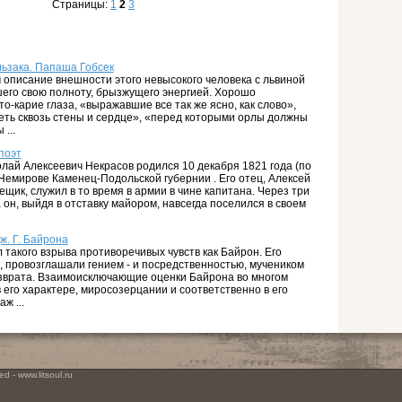
Страницы:
1
2
3
ьзака. Папаша Гобсек
описание внешности этого невысокого человека с львиной
вшего свою полноту, брызжущего энергией. Хорошо
о-карие глаза, «выражавшие все так же ясно, как слово»,
деть сквозь стены и сердце», «перед которыми орлы должны
...
поэт
олай Алексеевич Некрасов родился 10 декабря 1821 года (по
 Немирове Каменец-Подольской губернии . Его отец, Алексей
щик, слу­жил в то время в армии в чине капитана. Через три
он, выйдя в отставку майором, навсегда поселился в своем
. Г. Байрона
 такого взрыва противоречивых чувств как Байрон. Его
, провозглашали гением - и посредственностью, мучеником
азврата. Взаимоисключающие оценки Байрона во многом
 его характере, миросозерцании и соответственно в его
ж ...
d - www.litsoul.ru