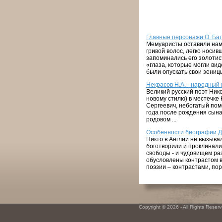
Главные персонажи О. Бал
Мемуаристы оставили нам 
гривой волос, легко носи
запоминались его золотист
«глаза, которые могли ви
были опускать свои зеницы 
Некрасов Н.А. - народный 
Великий русский поэт Ник
новому стилю) в местечке
Сергеевич, небогатый поме
года после рождения сына 
родовом ...
Особенности биографии Дж
Никто в Англии не вызывал
боготворили и проклинали
свободы - и чудовищем р
обусловлены контрастом в
поэзии – контрастами, пора
Copyright © 2026 - All Rights Reserve