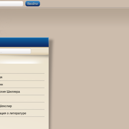
ия
ин
ргия Шиллера
Шекспир
ция о литературе