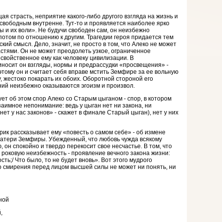
 страсть, неприятие како­го-либо другого взгляда на жизнь и
свободным внутренне. Тут-то и проявляется наиболее ярко
ы и их воли». Не будучи свободен сам, он неизбежно
потом по отношению к другим. Трагедии героя придается тем
ий смысл. Дело, значит, не просто в том, что Алеко не может
астями. Он не может преодолеть узкое, ограниченное
свойственное ему как человеку цивилизации. В
носит он взгляды, нормы и предрассудки «просвещения» -
этому он и считает себя вправе мстить Земфире за ее вольную
, жестоко покарать их обоих. Оборотной стороной его
ий неизбежно оказываются эгоизм и произвол.
ет об этом спор Алеко со Старым цыганом - спор, в котором
аимное непонимание: ведь у цыган нет ни закона, ни
нет у нас законов» - скажет в финале Старый цыган), нет у них
ик рассказывает ему «по­весть о самом себе» - об измене
тери Земфиры. Убежденный, что любовь чужда всякому
он спокойно и твердо пере­косит свое несчастье. В том, что
 роковую неизбежность - проявление вечного закона жизни:
ть;/ Что было, то не будет вновь». Вот этого мудрого
о смирения перед лицом высшей силы не может ни понять, ни
ной
,