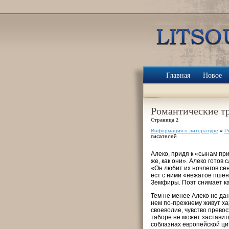
Главная
Новое
Романтические тр
Страница 2
Информация о литературе
»
Р
писателей
Алеко, придя к «сынам пр
же, как они». Алеко готов
«Он любит их ночлегов сен
ест с ними «нежатое пшен
Земфиры. Поэт снимает как
Тем не менее Алеко не дан
нем по-прежнему живут ха
своеволие, чувство прево
таборе не может заставить
соблазнах европейской ци