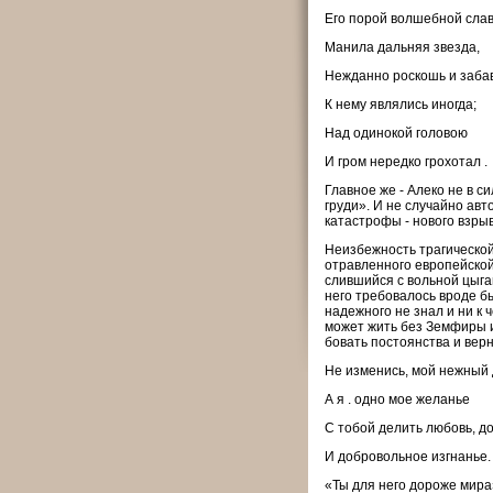
Его порой волшебной сла
Манила дальняя звезда,
Нежданно роскошь и заба
К нему являлись иногда;
Над одинокой головою
И гром нередко грохотал .
Главное же - Алеко не в 
груди». И не случайно ав
катастрофы - нового взрыв
Неизбежность трагической 
отравленного европейской
слившийся с вольной цыга
него требовалось вроде бы
надежного не знал и ни к 
может жить без Земфиры и
бовать постоянства и верн
Не изменись, мой нежный 
А я . одно мое желанье
С тобой делить любовь, до
И добровольное изгнанье.
«Ты для него дороже мира