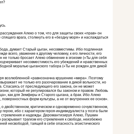
ил?
я
усь.
ассуждения Алеко о том, что для защиты своих «прав» он
спящего врага, столкнуть его в «бездну моря» и наслаж­даться
бода, думает Старый цыган, несовместимы. Ибо подлинная
де всего, уважение к другому человеку, к его личности, его
н не только бросает Алеко обвинение в эгоизме («Ты для себя
 подчеркивает несовместимость его убеждений и нрав­ственных
бодной моралью цы­ганского табора («Ты не рожден для дикой
ря возлюбленной «равнозначна кру­шению «мира». По­этому
выражает не только его разочарование в дикой вольности, но
а. Спасаясь от преследующего его закона, он не может
жизни, который не регулировался бы законом и правом. Любовь
ца», как для Земфиры и Старого цыгана, а брак. Ибо Алеко
 поверхностных форм культуры, а не от внутренних ее основ».
 о двойственном, критиче­ском и одновременно сочувственном,
у герою, ибо с характером героя-индивидуалиста у поэта были
 стрем­ления и надежды. Деромантизируя Алеко, Пушкин
о раскрывает трагизм его стремления к свободе, неизбежно
ей не­свободой, таящей в себе опасность эгоистического