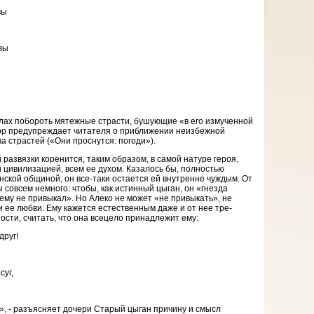
вы
вы
силах побороть мятежные страсти, бушующие «в его измученной
тор предупреждает читателя о приближении неизбежной
а страстей («Они проснутся: погоди»).
развязки коренится, таким образом, в самой натуре героя,
 цивилизацией, всем ее духом. Казалось бы, полностью
нской общиной, он все-таки остается ей внутренне чуждым. От
 совсем немного: чтобы, как истинный цыган, он «гнезда
чему не привыкал». Но Алеко не может «не привыкать», не
 ее любви. Ему кажется естественным даже и от нее тре­
ости, считать, что она всецело принадлежит ему:
друг!
суг,
», - разъясняет дочери Старый цыган причину и смысл