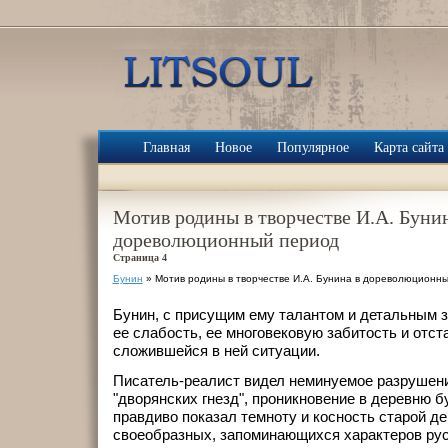
Главная
Новое
Популярное
Карта сайта
Мотив родины в творчестве И.А. Бунин
дореволюционный период
Страница 4
Бунин
» Мотив родины в творчестве И.А. Бунина в дореволюционн
Бунин, с присущим ему талантом и детальным з
ее слабость, ее многовековую забитость и отс
сложившейся в ней ситуации.
Писатель-реалист видел неминуемое разрушени
"дворянских гнезд", проникновение в деревню 
правдиво показал темноту и косность старой де
своеобразных, запоминающихся характеров рус