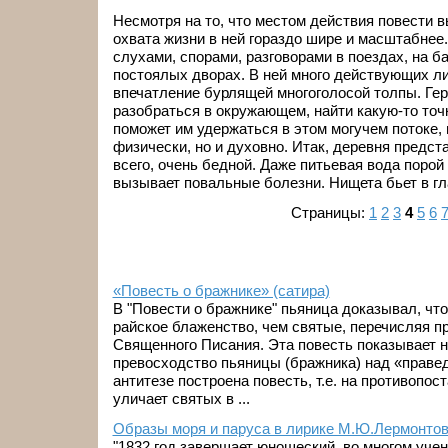
Несмотря на то, что местом действия повести 
охвата жизни в ней гораздо шире и масштабнее
слухами, спорами, разговорами в поездах, на ба
постоялых дворах. В ней много действующих л
впечатление бурлящей многоголосой толпы. Ге
разобраться в окружающем, найти какую-то точ
поможет им удержаться в этом могучем потоке,
физически, но и духовно. Итак, деревня предст
всего, очень бедной. Даже питьевая вода порой
вызывает повальные болезни. Нищета бьет в гла
Страницы:
1
2
3
4
5
6
«Повесть о бражнике» (сатира)
В "Повести о бражнике" пьяница доказывал, чт
райское блаженство, чем святые, перечисляя п
Священного Писания. Эта повесть показывает 
превосходство пьяницы (бражника) над «правед
антитезе построена повесть, т.е. на противопос
уличает святых в ...
Образы моря и паруса в лирике М.Ю.Лермонтова
"1832 год завершает юношеский, во многом уче