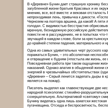
В «Деревне» Бунин дает страшную хронику бес
загубленной жизни братьев Красовых и их окруж
мнению, все, всё вместе: и вековая отсталость 
непроходимая лень, привычка к дикости. «Госпо
Чернозем на полтора аршина, да какой! А пяти л
голода». С видимостью бесстрастия обрисовыв
мрачную, безнадежную российскую действитель
повести не в рассуждениях, не в попытках что-т
звучащей в каждом слове, боли за крестьянску
до крайней степени падения, материального и н
Одна из самых удивительных черт русского хара
поражаться Бунин, – это абсолютная неспособн
и отвращение к будням («постыла им жизнь, ее 
Повседневная работа при таком ощущении жизн
наказаний. Однако апатия в обыденной жизни 
энергией в чрезвычайных обстоятельствах (оди
«Деревни» – Серый ленится заделать дыры в к
является на пожар).
Писатель выделял как главенствующие две не
народной психологии: стихийно-разрушительную
созерцательную. Альтернативой «святому» сми
Бунину виделась одна лишь азиатски жестокая
пугачевщина. Отсюда и беспросветность, беспо