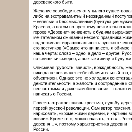
деревенского быта.
Желание освободиться от унылого существован
либо на экстравагантный неожиданный поступок
– нелепый и бессмысленный (бунтующие мужики
Красова, а потом по-прежнему почтительно клан
героев «Деревни» ненависть к будням выражает
мечтательном ожидании некоего праздника жизн
подчеркивает иррациональность русского челов
его поступков («Самое что ни на есть любимое 
наша черта: слово – одно, а дело – другое! Русс
по-свинячьи скверно, а все-таки живу и буду жи
Описывая грубость, зависть, враждебность, же
никогда не позволяет себе обличительный тон, 
объективен. Однако это не холодная констата
действительности, а жалость и сострадание к 
несчастным» и даже самобичевание – только ис
написать о России.
Повесть отражает жизнь крестьян, судьбу дере
первой русской революции. Сам автор пояснил,
нарисовать, «кроме жизни деревни, и картины 
жизни». Кроме того, можно сказать, что «…Росс
деревня…», поэтому характеристика деревни – 
России.