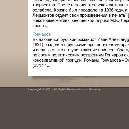
творчества. После него писательская активнос
ослабела. Кризис был преодолен в 1836 году, а 
Лермонтов отдает свои произведения в печать" [
Некоторые мотивы юношеской лирики М.Ю.Лерм
зрело ...
Гончаров
Выдающийся русский романист Иван Александр
1891) разделял с русскими просветителями вра
и веру в то, что его уничтожение принесет благ
по своим политическим воззрениям Гончаров ск
консервативной позиции. Романы Гончарова «О
(1847 г ...
Copyright © 2026 - All Rights Reserved - www.litsoul.ru