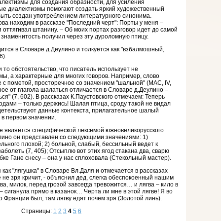
алектизмы для создания образности, для усиления
ые диалектизмы помогают создать яркий художественный
быть создан употреблением литературного синонима.
ва находим в рассказе "Последний черт": Порты у меня –
 и оттягивал штанину. – Об моих портах разговор идет до самой
знаменитость получил через эту дуроломную птицу.
тся в Словаре д.Деулино и толкуется как "взбалмошный,
6).
 то обстоятельство, что писатель использует не
ы, а характерные для многих говоров. Например, слово
с пометой, просторечное со значением "шальной" (МАС, IV,
ное от глагола шалаться отличается в Словаре д.Деулино –
ся" (7, 602). В рассказах К.Паустовского отмечаем: Теперь
одами – только держись! Шалая птица, сроду такой не видал
идетельствуют данные контекста, прилагательное шалый
 в первом значении.
не является специфической лексемой южновеликорусского
лино он представлен со следующими значениями: 1)
льного плохой; 2) больной, слабый, бессильный ведет к
болеть (7, 405); Отсыплю вот этих ягод стакана два, сварю
абке Гане снесу – она у нас сплоховала (Стекольный мастер).
как "лягушка" в Словаре Вл.Даля и отмечается в рассказах
е не зря кричит, - объяснил дед, слегка обеспокоенный нашим
а, милок, перед грозой завсегда тревожится… и лягва – кило в
– сиганула прямо в казанок… Черта ли мне в этой лягве! Я во
 Франции был, там лягву едят почем зря (Золотой линь).
Страницы:
1
2
3
4
5
6