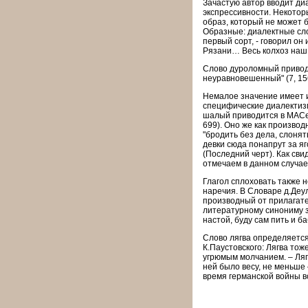
Зачастую автор вводит ди
экспрессивности. Некотор
образ, который не может 
Образные: диалектные сло
первый сорт, - говорил он
Рязани… Весь колхоз наш 
Слово дуроломный приводи
неуравновешенный" (7, 15
Немалое значение имеет и
специфические диалектизм
шалый приводится в МАСе 
699). Оно же как производ
"бродить без дела, слонять
девки сюда понапрут за яг
(Последний черт). Как св
отмечаем в данном случае
Глагол сплоховать также 
наречия. В Словаре д.Деу
производный от прилагате
литературному синониму за
настой, буду сам пить и б
Слово лягва определяется 
К.Паустовского: Лягва тож
угрюмым молчанием. – Лягв
ней было весу, не меньше 
время германской войны во