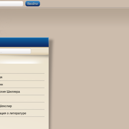
ия
ин
ргия Шиллера
Шекспир
ция о литературе