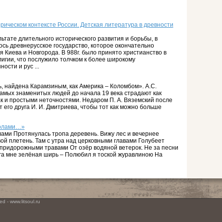
рическом контексте России. Детская литература в древности
ультате длительного исторического развития и борьбы, в
сь древнерусское государство, которое окончательно
 Киева и Новгорода. В 988г. было принято христианство в
игии, что послужило толчком к более широкому
сти и рус ...
ь, найдена Карамзиным, как Америка – Коломбом». А.С.
мых знаменитых людей до начала 19 века страдают как
к и простыми неточностями. Недаром П. А. Вяземский после
 его друга И. И. Дмитриева, чтобы тот как можно больше
долами…»
лами Протянулась тропа деревень. Вижу лес и вечернее
ой плетень. Там с утра над церковными главами Голубеет
 придорожными травами От озёр водяной ветерок. Не за песни
га мне зелёная ширь – Полюбил я тоской журавлиною На
d - www.litsoul.ru