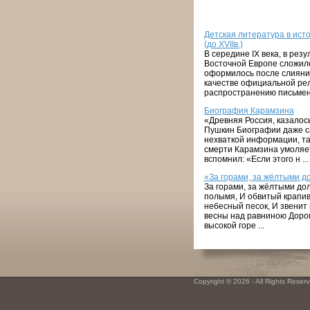
Детская литература в исто
(до XVIIв.)
В середине IX века, в рез
Восточной Европе сложило
оформилось после слияния
качестве официальной рел
распространению письменно
Биография Карамзина
«Древняя Россия, казалос
Пушкин Биографии даже са
нехваткой информации, та
смерти Карамзина умоляет
вспомнил: «Если этого н ...
«За горами, за жёлтыми 
За горами, за жёлтыми до
полымя, И обвитый крапив
небесный песок, И звенит
весны над равниною Доро
высокой горе ...
Copyright © 2026 - All Rights Reserve