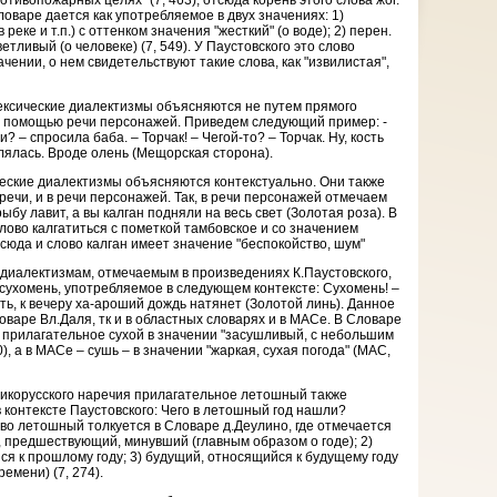
тивопожарных целях" (7, 463), отсюда корень этого слова жог.
оваре дается как употребляемое в двух значениях: 1)
 реке и т.п.) с оттенком значения "жесткий" (о воде); 2) перен.
тливый (о человеке) (7, 549). У Паустовского это слово
чении, о нем свидетельствуют такие слова, как "извилистая",
ексические диалектизмы объясняются не путем прямого
 с помощью речи персонажей. Приведем следующий пример: -
 – спросила баба. – Торчак! – Чегой-то? – Торчак. Ну, кость
лялась. Вроде олень (Мещорская сторона).
еские диалектизмы объясняются контекстуально. Они также
речи, и в речи персонажей. Так, в речи персонажей отмечаем
рыбу лавит, а вы калган подняли на весь свет (Золотая роза). В
лово калгатиться с пометкой тамбовское и со значением
. Отсюда и слово калган имеет значение "беспокойство, шум"
 диалектизмам, отмечаемым в произведениях К.Паустовского,
сухомень, употребляемое в следующем контексте: Сухомень! –
ть, к вечеру ха-ароший дождь натянет (Золотой линь). Данное
ловаре Вл.Даля, тк и в областных словарях и в МАСе. В Словаре
 прилагательное сухой в значении "засушливый, с небольшим
), а в МАСе – сушь – в значении "жаркая, сухая погода" (МАС,
икорусского наречия прилагательное летошный также
 контексте Паустовского: Чего в летошный год нашли?
во летошный толкуется в Словаре д.Деулино, где отмечается
, предшествующий, минувший (главным образом о годе); 2)
я к прошлому году; 3) будущий, относящийся к будущему году
емени) (7, 274).