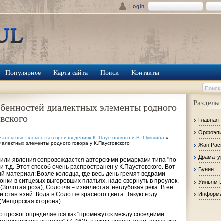
Login
Популярное
Карта сайта
Поиск
Контакты
Разделы
обенностей диалектных элементы родного
овского
Главная
Орфоэп
иалектные элементы в произведениях К. Паустовского и В. Шукшина
»
алектных элементы родного говора у К.Паустовского
Жан Рас
Драмату
или явления сопровождается авторскими ремарками типа "по-
 и т.д. Этот способ очень распространен у К.Паустовского. Вот
Бунин
 материал: Возле колодца, где весь день гремят ведрами
нки в ситцевых выгоревших платьях, надо свернуть в проулок,
Уильям 
 (Золотая роза); Солотча – извилистая, неглубокая река. В ее
и стан язей. Вода в Солотче красного цвета. Такую воду
Информа
 (Мещорская сторона).
о прожог определяется как "промежуток между соседними