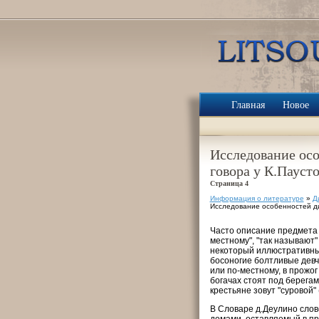
Главная
Новое
Исследование ос
говора у К.Пауст
Страница 4
Информация о литературе
»
Д
Исследование особенностей ди
Часто описание предмета 
местному", "так называют"
некоторый иллюстративный
босоногие болтливые девчо
или по-местному, в прожог
богачах стоят под берегам
крестьяне зовут "суровой"
В Словаре д.Деулино слов