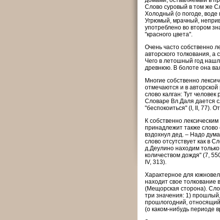
домами, оставляемый в про
Слово суровый в том же Сл
Холодный (о погоде, воде в
Угрюмый, мрачный, неприве
употреблено во втором зна
"красного цвета".
Очень часто собственно л
авторского толкования, а
Чего в летошный год нашли?
древнюю. В болоте она ва
Многие собственно лексич
отмечаются и в авторской 
слово калган: Тут человек 
Словаре Вл.Даля дается с
"беспокоиться" (I, II, 77)
К собственно лексическим
принадлежит также слово 
вздохнул дед. – Надо дума
слово отсутствует как в С
д.Деулино находим только
количеством дождя" (7, 550
IV, 313).
Характерное для южновел
находит свое толкование в
(Мещорская сторона). Сло
три значения: 1) прошлый
прошлогодний, относящийс
(о каком-нибудь периоде вр