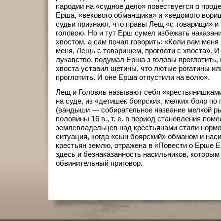
пародии на «судное дело» повествуется о прод
Ерша, «векового обманщика» и «ведомого вориш
судьи признают, что правы Лещ «с товарищи» 
головою. Но и тут Ерш сумел избежать наказан
хвостом, а сам почал говорить: «Коли вам меня
меня, Лещь с товарищем, проглоти с хвоста». 
лукавство, подумал Ерша з головы проглотить, 
хвоста уставил щетины, что лютые рогатины или
проглотить. И оне Ерша отпустили на волю».
Лещ и Головль называют себя «крестьянишками
на суде, из «детишек боярских, мелких бояр п
(вандыши — собирательное название мелкой ры
половины 16 в., т. е. в период становления пом
землевладельцев над крестьянами стали нормо
ситуация, когда «сын боярский» обманом и нас
крестьян землю, отражена в «Повести о Ерше 
здесь и безнаказанность насильников, которым
обвинительный приговор.