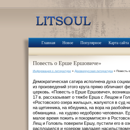
Главная
Новое
Популярное
Карта сайта
Повесть о Ерше Ершовиче»
Информация о литературе
»
Древнерусская литература
» Повесть 
Демократическая сатира исполнена духа социал
из произведений этого круга прямо обличают ф
церковь. «Повесть о Ерше Ершовиче», возникш
17 в. рассказывает о тяжбе Ерша с Лещом и Го
«Ростовского озера жильцы», жалуются в суд н
на щетинника, на ябедника, на вора на разбойни
обманщика . на худово недоброво человека». Е
малое время пожить и покормитися» в Ростовс
Лещ и Головль поверили Ершу, пустили его в озе
расплодился и «озером завладел насильством»