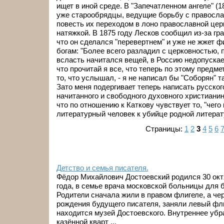
ищет в иной среде. В "Запечатленном ангеле" (
уже старообрядцы, ведущие борьбу с правосла
повесть их переходом в лоно православной цер
натяжкой. В 1875 году Лесков сообщил из-за гр
что он сделался "перевертнем" и уже не жжет 
богам: "Более всего разладил с церковностью, 
всласть начитался вещей, в Россию недопускае
что прочитай я все, что теперь по этому предм
то, что услышал, - я не написал бы "Соборян" та
Зато меня подергивает теперь написать русского
начитанного и свободного духовного христианин
что по отношению к Каткову чувствует то, "чего
литературный человек к убийце родной литерат
Страницы:
1
2
3
4
5
6
Детство и семья писателя.
Фёдор Михайлович Достоевский родился 30 октя
года, в семье врача московской больницы для 
Родители сначала жили в правом флигеле, а чер
рождения будущего писателя, заняли левый фли
находится музей Достоевского. Внутреннее уб
казённой кварт ...