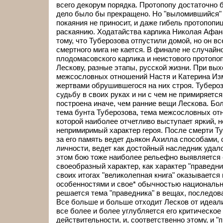
всего декорум порядка. Протопопу достаточно 
дело было бы прекращено. Но "выломившийся" 
покаяния не приносит, и даже гибель протопопи
раскаянию. Ходатайства карлика Николая Афан
тому, что Туберозова отпустили домой, но он вс
смертного мига не кается. В финале не случай
плодомасовского карлика и неистового протопоп
Лескову, разные этапы, русской жизни. При вых
межсословных отношений Настя и Катерина Из
жертвами обрушившегося на них строя. Тубероз
судьбу в своих руках и ни с чем не примиряетс
построена иначе, чем ранние вещи Лескова. Бо
тема бунта Туберозова, тема межсословных от
которой наиболее отчетливо выступает яркий, 
непримиримый характер героя. После смерти Т
за его память ведет дьякон Ахилла способами,
личности, ведет как достойный наследник удало
этом бою тоже наиболее рельефно выявляется 
своеобразный характер, как характер "праведник
своих итогах "великолепная книга" оказывается
особенностями и свое* обычностью национальн
решается тема "праведника" в вещах, последов
Все больше и больше отходит Лесков от идеали
все более и более углубляется его критическое
действительности, и, соответственно этому, и "