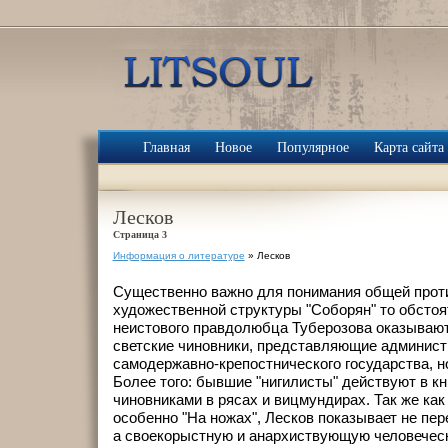
Главная
Новое
Популярное
Карта сайта
Лесков
Страница 3
Информация о литературе
» Лесков
Существенно важно для понимания общей проти
художественной структуры "Соборян" то обстоя
неистового правдолюбца Туберозова оказывают
светские чиновники, представляющие админист
самодержавно-крепостнического государства, н
Более того: бывшие "нигилисты" действуют в кн
чиновниками в рясах и вицмундирах. Так же как 
особенно "На ножах", Лесков показывает не пер
а своекорыстную и анархиствующую человеческ