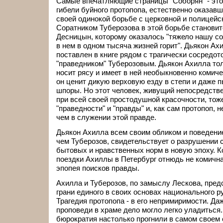
Самые впечатляющие страницы "Соборян" - это 
гибели буйного протопопа, естественно оказав
своей одинокой борьбе с церковной и полицейс
Соратником Туберозова в этой борьбе станови
Десницын, которому оказалось "тяжело нашу со
в нем в одном тысяча жизней горит". Дьякон Ах
поставлен в книге рядом с трагически сосредо
"праведником" Туберозовым. Дьякон Ахилла то
носит рясу и имеет в ней необыкновенно комич
он ценит дикую верховую езду в степи и даже п
шпоры. Но этот человек, живущий непосредств
при всей своей простодушной красочности, тож
"праведности" и "правды" и, как сам протопоп, 
чем в служении этой правде.
Дьякон Ахилла всем своим обликом и поведени
чем Туберозов, свидетельствует о разрушении
бытовых и нравственных норм в новую эпоху. К
поездки Ахиллы в Петербург отнюдь не комична
эпопея поисков правды.
Ахилла и Туберозов, по замыслу Лескова, пре
грани единого в своих основах национального р
Трагедия протопопа - в его непримиримости. Да
проповеди в храме дело могло легко уладиться.
бюрократия настолько прогнили в самом своем 