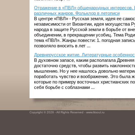
Отражение в «ПВЛ» общенародных интересов. 
различных жанров. Фольклор в летописи
В центре «ПВЛ» - Русская земля, идея ее само
независимости от Византии, идея могущества Р
народа в защите Русской земли в борьбе от вне
объединении, в прекращении усобиц. Тема Роди
тема «ПВЛ». Жанры повести: 1. погодная запись 
позволяло вносить в лет ...
Древнерусское житие. Литературные особеннос
В духовном запасе, каким располагала Древняя
достаточно средств, чтобы развить наклоннос
мышлению. Но у нее нашлось довольно материа
поработать чувство и воображение. Это была ж
которые по примеру восточных христианских п
себя борьбе с соблазнами ...
Copyright © 2026 - All Rights Reserved - www.litsoul.ru