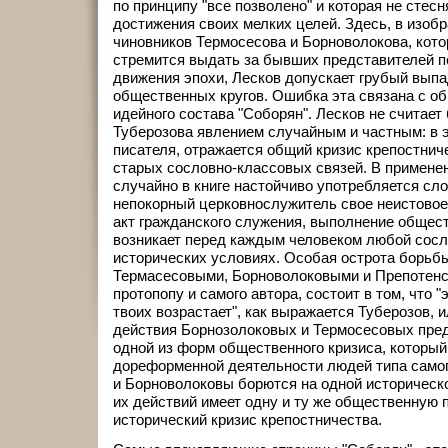
по принципу "все позволено" и которая не стесн
достижения своих мелких целей. Здесь, в изоб
чиновников Термосесова и Борноволокова, кот
стремится выдать за бывших представителей п
движения эпохи, Лесков допускает грубый выпа
общественных кругов. Ошибка эта связана с о
идейного состава "Соборян". Лесков не считает
Туберозова явлением случайным и частным: в э
писателя, отражается общий кризис крепостниче
старых сословно-классовых связей. В применен
случайно в книге настойчиво употребляется сло
непокорный церковнослужитель свое неистовое
акт гражданского служения, выполнение общест
возникает перед каждым человеком любой сосл
исторических условиях. Особая острота борьб
Термасесовыми, Борноволоковыми и Препотенс
протопопу и самого автора, состоит в том, что "
твоих возрастает", как выражается Туберозов, и
действия Борнозолоковых и Термосесовых пре
одной из форм общественного кризиса, который
дореформенной деятельности людей типа самог
и Борноволоковы борются на одной историческо
их действий имеет одну и ту же общественную 
исторический кризис крепостничества.