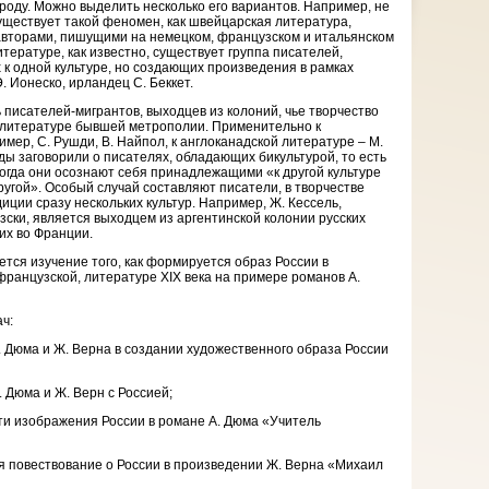
оду. Можно выделить несколько его вариантов. Например, не
уществует такой феномен, как швейцарская литература,
авторами, пишущими на немецком, французском и итальянском
тературе, как известно, существует группа писателей,
к одной культуре, но создающих произведения в рамках
. Ионеско, ирландец С. Беккет.
писателей-мигрантов, выходцев из колоний, чье творчество
 литературе бывшей метрополии. Применительно к
мер, С. Рушди, В. Найпол, к англоканадской литературе – М.
ды заговорили о писателях, обладающих бикультурой, то есть
гда они осознают себя принадлежащими «к другой культуре
 другой». Особый случай составляют писатели, в творчестве
ции сразу нескольких культур. Например, Ж. Кессель,
ски, является выходцем из аргентинской колонии русских
их во Франции.
тся изучение того, как формируется образ России в
французской, литературе XIX века на примере романов А.
ч:
А. Дюма и Ж. Верна в создании художественного образа России
. Дюма и Ж. Верн с Россией;
ти изображения России в романе А. Дюма «Учитель
тся повествование о России в произведении Ж. Верна «Михаил