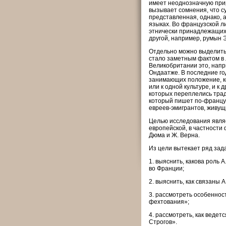
имеет неоднозначную прир
вызывает сомнения, что с
представленная, однако, 
языках. Во французской ли
этнически принадлежащих 
другой, например, румын Э
Отдельно можно выделить 
стало заметным фактом в
Великобритании это, напри
Ондаатже. В последние го
занимающих положение, ко
или к одной культуре, и к
которых переплелись тради
который пишет по-француз
евреев-эмигрантов, живущ
Целью исследования являе
европейской, в частности 
Дюма и Ж. Верна.
Из цели вытекает ряд зада
1. выяснить, какова роль 
во Франции;
2. выяснить, как связаны А
3. рассмотреть особеннос
фехтования»;
4. рассмотреть, как веде
Строгов».