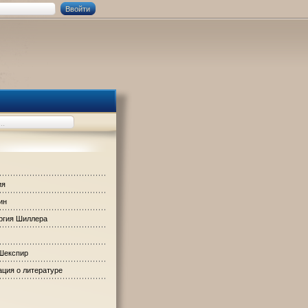
ия
ин
ргия Шиллера
Шекспир
ция о литературе