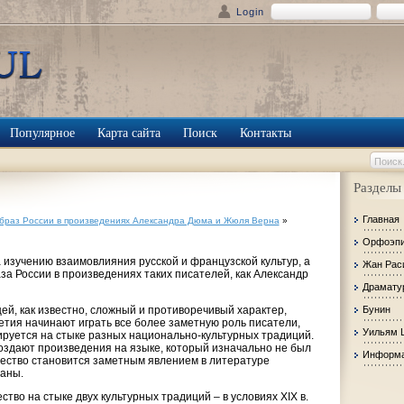
Login
Популярное
Карта сайта
Поиск
Контакты
Разделы
Главная
браз России в произведениях Александра Дюма и Жюля Верна
»
Орфоэп
изучению взаимовлияния русской и французской культур, а
Жан Рас
а России в произведениях таких писателей, как Александр
Драмату
щей, как известно, сложный и противоречивый характер,
Бунин
летия начинают играть все более заметную роль писатели,
Уильям 
руется на стыке разных национально-культурных традиций.
оздают произведения на языке, который изначально не был
Информа
чество становится заметным явлением в литературе
раны.
ство на стыке двух культурных традиций – в условиях XIX в.