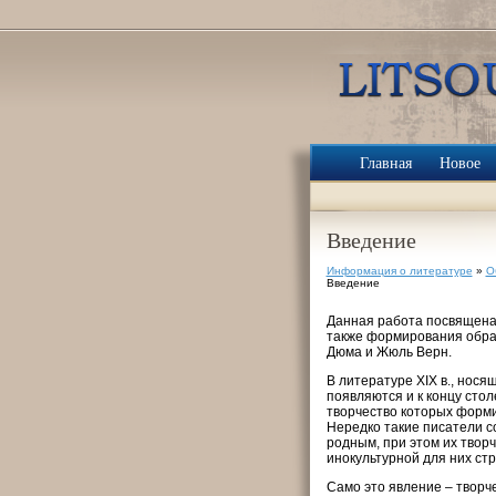
Главная
Новое
Введение
Информация о литературе
»
О
Введение
Данная работа посвящена 
также формирования образ
Дюма и Жюль Верн.
В литературе XIX в., нося
появляются и к концу сто
творчество которых форми
Нередко такие писатели с
родным, при этом их твор
инокультурной для них ст
Само это явление – творче