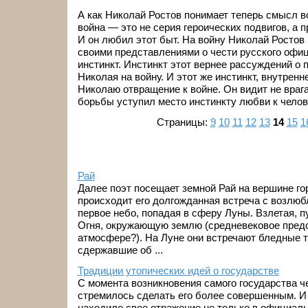
А как Николай Ростов понимает теперь смысл в
война — это не серия героических подвигов, а 
И он любил этот быт. На войну Николай Ростов
своими представлениями о чести русского офиц
инстинкт. Инстинкт этот вернее рассуждений о 
Николая на войну. И этот же инстинкт, внутренн
Николаю отвращение к войне. Он видит не врага
борьбы уступил место инстинкту любви к челов
Страницы:
9
10
11
12
13
14
15
1
Рай
Далее поэт посещает земной Рай на вершине г
происходит его долгожданная встреча с возлюб
первое небо, попадая в сферу Луны. Взлетая, 
Огня, окружающую землю (средневековое пред
атмосфере?). На Луне они встречают бледные т
сдержавшие об ...
Традиции утопических идей о государстве
С момента возникновения самого государства ч
стремилось сделать его более совершенным. И
находило свое отражение не только в официаль