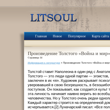
Главная
Новое
Популярное
Карта сайта
Произведение Толстого «Война и мир
Страница 14
Информация о литературе
» Произведение Толстого «Война и мир
Толстой ставит Наполеона в один ряд с Анатол
Толстого — это люди одной партии — эгоистов,
заключен в их «я». Художник раскрывает психо
уверовавшей в свою безгрешность, в безошибо
поступков. Он показывает, как создается культ 
эта личность начинает наивно верить во всеоб
человечества. Но у Толстого очень редки одно
Каждый характер строится на определенной дом
исчерпывается.[2] Луначарский писал: «Все по