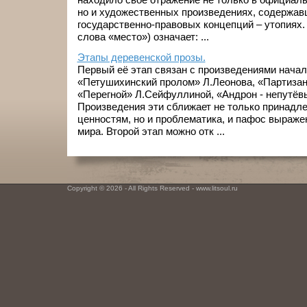
но и художественных произведениях, содержа
государственно-правовых концепций – утопиях. 
слова «место») означает: ...
Этапы деревенской прозы.
Первый её этап связан с произведениями начала
«Петушихинский пролом» Л.Леонова, «Партизан
«Перегной» Л.Сейфуллиной, «Андрон - непутёв
Произведения эти сближает не только принадле
ценностям, но и проблематика, и пафос выраж
мира. Второй этап можно отк ...
Copyright © 2026 - All Rights Reserved - www.litsoul.ru