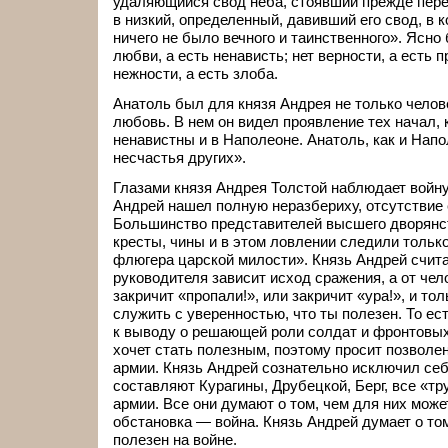
удаляющийся свод неба, стоявший прежде пере
в низкий, определенный, давивший его свод, в к
ничего не было вечного и таинственного». Ясно 
любви, а есть ненависть; нет верности, а есть п
нежности, а есть злоба.
Анатоль был для князя Андрея не только челов
любовь. В нем он видел проявление тех начал,
ненавистны и в Наполеоне. Анатоль, как и Напо
несчастья других».
Глазами князя Андрея Толстой наблюдает войну
Андрей нашел полную неразбериху, отсутствие 
Большинство представителей высшего дворянст
кресты, чины и в этом ловлении следили тольк
флюгера царской милости». Князь Андрей считае
руководителя зависит исход сражения, а от чел
закричит «пропали!», или закричит «ура!», и то
служить с уверенностью, что ты полезен. То ес
к выводу о решающей роли солдат и фронтовых
хочет стать полезным, поэтому просит позволен
армии. Князь Андрей сознательно исключил себ
составляют Курагины, Друбецкой, Берг, все «тр
армии. Все они думают о том, чем для них може
обстановка — война. Князь Андрей думает о то
полезен на войне.