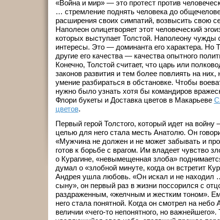
«Война и мир» — это протест против человечес
… стремление поднять человека до общечелове
расширения своих симпатий, возвысить свою с
Наполеон олицетворяет этот человеческий эгои
которых выступает Толстой. Наполеону чужды
интересы. Это — доминанта его характера. Но 
другие его качества — качества опытного полит
Конечно, Толстой считает, что царь или полков
законов развития и тем более повлиять на них,
умение разбираться в обстановке. Чтобы воева
нужно было узнать хотя бы командиров вражеско
Флори букеты и Доставка цветов в Макарьеве
С
цветов
.
Первый герой Толстого, который идет на войну 
целью для него стала месть Анатолю. Он говор
«Мужчина не должен и не может забывать и пр
готов к борьбе с врагом. Им владеет чувство зл
о Курагине, «невымещенная злоба» поднимается
думал о «злобной минуте, когда он встретит Ку
Андрея ушла любовь. «Он искал и не находил 
сыну», он первый раз в жизни поссорился с отц
раздраженным, «желчным и жестким тоном». Ему
него стала понятной. Когда он смотрел на небо 
величии «чего-то непонятного, но важнейшего».