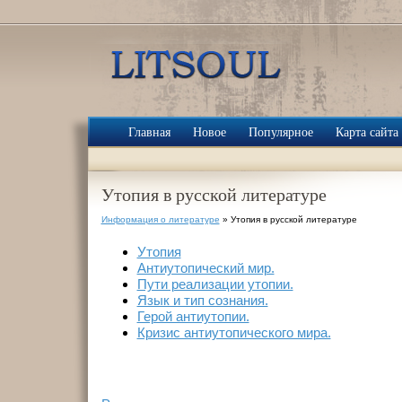
Главная
Новое
Популярное
Карта сайта
Утопия в русской литературе
Информация о литературе
» Утопия в русской литературе
Утопия
Антиутопический мир.
Пути реализации утопии.
Язык и тип сознания.
Герой антиутопии.
Кризис антиутопического мира.