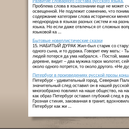
Развитие словарного состава русского языка.
Проблема слова в языкознании еще не может с
освещенной. Не подлежит сомнению, что понима
содержание категории слова исторически менял
неоднородна в языках разных систем и на разн
языка. Но если даже отвлечься от сложных воп
языковой ка ...
Бытовые новеллистические сказки
15. НАБИТЫЙ ДУРАК Жил-был старик со старух
одного сына, и то дурака. Говорит ему мать: - Т
людей потерся да ума набрался. - Постой, мама
деревне, видит – два мужика горох молотят, сей
около одного потрется, то около другого. «Не дури
Петербург в произведениях русской прозы конц
Петербург - удивительный город, Северная Пал
значительный след оставил он в нашей русской 
многообразно повлиял на наше общество, на наш
как образ Петербург оставил глубокий след в р
Грозная стихия, закованная в гранит, вдохновил
Петербург как жи ...