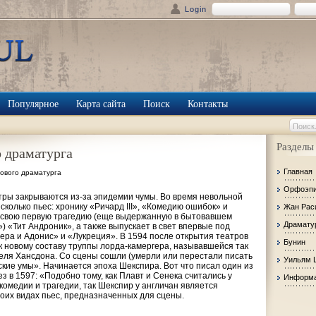
Login
Популярное
Карта сайта
Поиск
Контакты
Разделы
 драматурга
Главная
ового драматурга
Орфоэп
тры закрываются из-за эпидемии чумы. Во время невольной
колько пьес: хронику «Ричард III», «Комедию ошибок» и
Жан Рас
 свою первую трагедию (еще выдержанную в бытовавшем
Драмату
) «Тит Андроник», а также выпускает в свет впервые под
ра и Адонис» и «Лукреция». В 1594 после открытия театров
Бунин
 новому составу труппы лорда-камергера, называвшейся так
еля Хансдона. Со сцены сошли (умерли или перестали писать
Уильям 
ские умы». Начинается эпоха Шекспира. Вот что писал один из
з в 1597: «Подобно тому, как Плавт и Сенека считались у
Информа
комедии и трагедии, так Шекспир у англичан является
оих видах пьес, предназначенных для сцены.