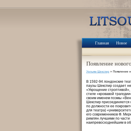
Главная
Новое
Появление нового
Уильям Шекспир
» Появление н
В 1592-94 лондонские теа
паузы Шекспир создает нес
«Укрощение строптивой»,
стиле «кровавой трагедии»
своим именем поэмы «Вене
Шекспир присоединяется к
по должности ее покровит
для театра) «университет
его современников Ф. Мере
римлян лучшими по части 
наипревосходнейшим в об