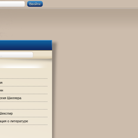
ия
ин
ргия Шиллера
Шекспир
ция о литературе