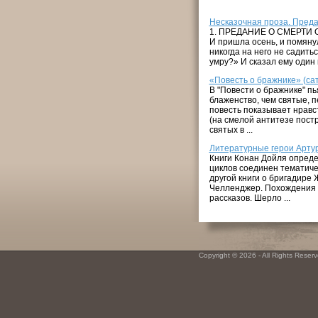
Несказочная проза. Пред
1. ПРЕДАНИЕ О СМЕРТИ ОЛЕ
И пришла осень, и помянул
никогда на него не садить
умру?» И сказал ему один к
«Повесть о бражнике» (са
В "Повести о бражнике" п
блаженство, чем святые, 
повесть показывает нравс
(на смелой антитезе постр
святых в ...
Литературные герои Арту
Книги Конан Дойля опреде
циклов соединен тематичес
другой книги о бригадире 
Челленджер. Похождения 
рассказов. Шерло ...
Copyright © 2026 - All Rights Reserve