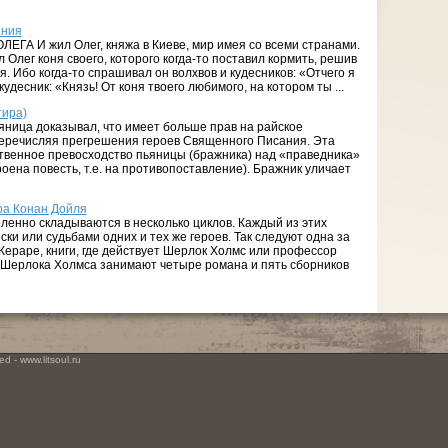
ания
ГА И жил Олег, княжа в Киеве, мир имея со всеми странами.
 Олег коня своего, которого когда-то поставил кормить, решив
ся. Ибо когда-то спрашивал он волхвов и кудесников: «Отчего я
удесник: «Князь! От коня твоего любимого, на котором ты ...
тира)
ьяница доказывал, что имеет больше прав на райское
перечисляя прегрешения героев Священного Писания. Эта
твенное превосходство пьяницы (бражника) над «праведника»
оена повесть, т.е. на противопоставление). Бражник уличает
ра Конан Дойля
ленно складываются в несколько циклов. Каждый из этих
ки или судьбами одних и тех же героев. Так следуют одна за
Жераре, книги, где действует Шерлок Холмс или профессор
Шерлока Холмса занимают четыре романа и пять сборников
d - www.litsoul.ru