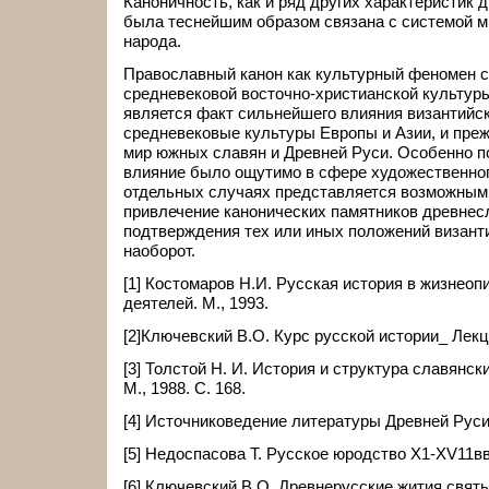
Каноничность, как и ряд других характеристик 
была теснейшим образом связана с системой м
народа.
Православный канон как культурный феномен 
средневековой восточно-христианской культу
является факт сильнейшего влияния византийс
средневековые культуры Европы и Азии, и преж
мир южных славян и Древней Руси. Особенно п
влияние было ощутимо в сфере художественног
отдельных случаях представляется возможным
привлечение канонических памятников древнес
подтверждения тех или иных положений византи
наоборот.
[1] Костомаров Н.И. Русская история в жизнеоп
деятелей. М., 1993.
[2]Ключевский В.О. Курс русской истории_ Лекц
[3] Толстой Н. И. История и структура славянс
М., 1988. С. 168.
[4] Источниковедение литературы Древней Руси. 
[5] Недоспасова Т. Русское юродство Х1-ХV11вв.
[6] Ключевский В.О. Древнерусские жития свят