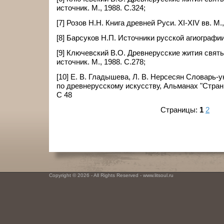
источник. М., 1988. С.324;
[7] Розов Н.Н. Книга древней Руси. ХI-ХIV вв. М.,
[8] Барсуков Н.П. Источники русской агиографии.
[9] Ключевский В.О. Древнерусские жития свят
источник. М., 1988. С.278;
[10] Е. В. Гладышева, Л. В. Нерсесян Словарь-у
по древнерусскому искусству, Альманах "Странн
С 48
Страницы:
1
2
Copyright © 2026 - All Rights Reserved - www.litsoul.ru