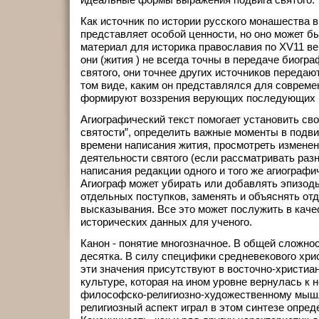
Как источник по истории русского монашества в
представляет особой ценности, но оно может б
материал для историка православия по ХV11 век
они (жития ) не всегда точны в передаче биогра
святого, они точнее других источников передаю
том виде, каким он представлялся для современ
формируют воззрения верующих последующих по
Агиографический текст помогает установить св
святости”, определить важные моменты в подви
времени написания жития, просмотреть изменен
деятельности святого (если рассматривать раз
написания редакции одного и того же агиографи
Агиограф может убирать или добавлять эпизоды
отдельных поступков, заменять и объяснять от
высказывания. Все это может послужить в каче
исторических данных для ученого.
Канон - понятие многозначное. В общей сложнос
десятка. В силу специфики средневекового хри
эти значения присутствуют в восточно-христиа
культуре, которая на ином уровне вернулась к
философско-религиозно-художественному мыш
религиозный аспект играл в этом синтезе опре