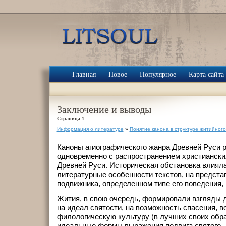
Главная
Новое
Популярное
Карта сайта
Заключение и выводы
Страница 1
Информация о литературе
»
Понятие канона в структуре житийног
Каноны агиографического жанра Древней Руси 
одновременно с распространением христиански
Древней Руси. Историческая обстановка влияла
литературные особенности текстов, на предста
подвижника, определенном типе его поведения,
Жития, в свою очередь, формировали взгляды 
на идеал святости, на возможность спасения, 
филологическую культуру (в лучших своих обра
идеальные формы выражения подвига святого.