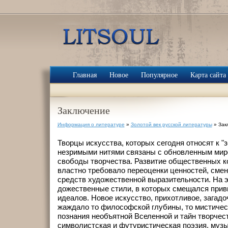
Главная
Новое
Популярное
Карта сайта
Заключение
Информация о литературе
»
Золотой век русской литературы
» Зак
Творцы искусства, которых сегодня относят к "з
незримыми нитями связаны с обновленным ми
свободы творчества. Развитие об­щественных к
властно требовало пере­оценки ценностей, смен
средств худо­жественной выразительности. На 
дожественные стили, в которых смещался при
идеалов. Новое искусство, прихотливое, загадоч
жаждало то философской глубины, то мисти­чес
познания необъятной Вселенной и тайн творчес
символистская и футуристическая поэзия, муз