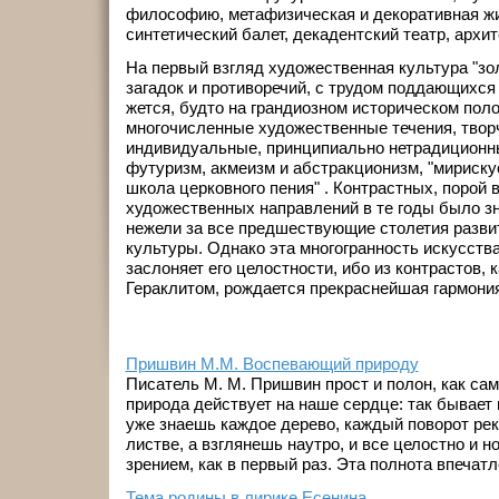
философию, мета­физическая и декоративная ж
синтетичес­кий балет, декадентский театр, архи
На первый взгляд худо­жественная культура "зо
загадок и про­тиворечий, с трудом поддающихся
жется, будто на грандиозном историческом поло
многочисленные художественные течения, творч
индивидуальные, принципиально нетрадицион­н
футуризм, акмеизм и абстракцио­низм, "мириску
школа церковного пе­ния" . Контрастных, поро
художест­венных направлений в те годы было з
нежели за все предшествующие столетия развит
культуры. Однако эта многогранность искусства 
заслоняет его целостности, ибо из контрастов, 
Гераклитом, рождается прекраснейшая гармони
Пришвин М.М. Воспевающий природу
Писатель М. М. Пришвин прост и полон, как сам
природа действует на наше сердце: так бывает
уже знаешь каждое дерево, каждый по­ворот рек
листве, а взглянешь наутро, и все целостно и н
зрением, как в первый раз. Эта полнота впечатлен
Тема родины в лирике Есенина.