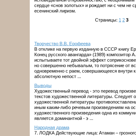
сердце «снов золотых» и рождает ни с чем не с
есенинский лиризм.
Страницы:
1
2
3
Творчество В.В. Ерофеева
В отклике на первую изданную в СССР книгу Е
Конец русского авангарда» (1989) композитор А.
испытываете тот двойной эффект соприкоснове
но совершенно небывалым, то потрясение от вс
одновременно с раем, совершающееся внутри ка
абсолютную непост ...
Выводы
Художественный перевод - это перевод произве
текстов художественной литературы. Следует о
художественной литературы противопоставлены
иным каким-либо речевым произведениям на осн
художественного произведения одна из коммун
является доминантной - э ...
Народная драма
7. ЛОДКА Действующие лица: Атаман – грозного