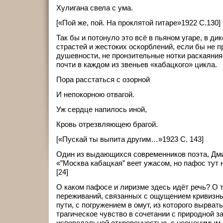
Хулигана свела с ума.
[«Пой же, пой. На проклятой гитаре»1922 С.130]
Так бы и потонуло это всё в пьяном угаре, в ди
страстей и жестоких оскорблений, если бы не 
душевности, не пронзительные нотки раскаяни
почти в каждом из звеньев «кабацкого» цикла.
Пора расстаться с озорной
И непокорною отвагой.
Уж сердце напилось иной,
Кровь отрезвляющею брагой.
[«Пускай ты выпита другим…»1923 С. 143]
Один из выдающихся современников поэта, Дми
«”Москва кабацкая” веет ужасом, но пафос тут
[24]
О каком пафосе и лиризме здесь идёт речь? О 
переживаний, связанных с ощущением кривизны
пути, с погружением в омут, из которого вырвать
трагическое чувство в сочетании с природной 
исповедальной откровенностью, с неоценимым 