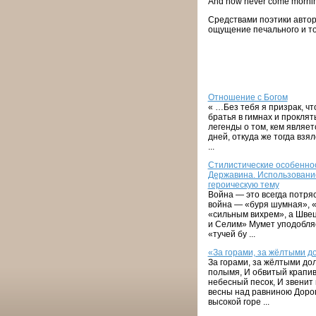
And now never come morni
Средствами поэтики автор
ощущение печального и то
Отношение с Богом
« …Без тебя я призрак, чт
братья в гимнах и прокля
легенды о том, кем являет
дней, откуда же тогда вз
...
Стилистические особеннос
Державина. Использование
героическую тему
Война — это всегда потряс
война — «буря шумная», «з
«сильным вихрем», а Швец
и Селим» Мумет уподобляе
«тучей бу ...
«За горами, за жёлтыми 
За горами, за жёлтыми до
полымя, И обвитый крапив
небесный песок, И звенит
весны над равниною Доро
высокой горе ...