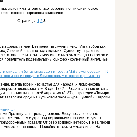
ng.
 вызывает у читателя стихотворения почти физическое
ржественного перезвона колоколов.
Страницы:
1
2
3
о из храма изгнан, Без меня ты скучный миф. Мы с тобой как
тьях, С вечной властью над людьми». Существуют разные
ся Сатана. Если верить Библии, то мир был создан Богом за 6
ялся повелитель подземелья? Люцифер - солнечный ангел, чье
ти описания батальных сцен в поэзии М.В.Ломоносова и Г. Р.
 поэтических средств Ломоносовым в про­изведениях на
ение, всегда горе и несчастье для народа. У Ломоносова
верское неспокойство». В оде 1742 г. Россия сравнивается с
ия—с гонимым из полей «прахом» (8, 87); в трагедии «Тамира
т татарские орды на Кулико­вом поле «буре шумной», Нарсим
долами…»
лами Протянулась тропа деревень. Вижу лес и вечернее
ой плетень. Там с утра над церковными главами Голубеет
 придорожными травами От озёр водяной ветерок. Не за песни
га мне зелёная ширь – Полюбил я тоской журавлиною На