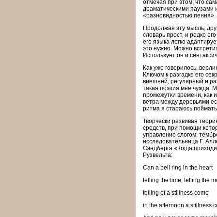
отмечая при этом, что сам
драматическими паузами 
«разновидностью пения».
Продолжая эту мысль, друг
словарь прост, и редко ег
его языка легко адаптируе
это нужно. Можно встретит
Использует он и синтакси
Как уже говорилось, верли
Ключом к разгадке его сек
внешний, регулярный и раз
такая поэзия мне чужда. 
промежутки времени, как и
ветра между деревьями ес
ритма я стараюсь поймать
Творчески развивая теорию
средств, при помощи котор
управление слогом, тембр
исследовательница Г. Алл
Сэндберга «Когда приходи
Рузвельта:
Can a bell ring in the heart
telling the time, telling the 
telling of a stillness come
in the afternoon a stillness