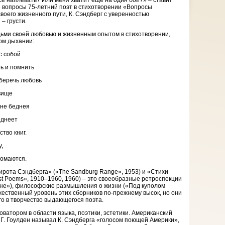
 все наплевать? Или меня хватит еще на один бой?» – ставит
 вопросы 75-летний поэт в стихотворении «Вопросы
воего жизненного пути, К. Сэндберг с уверенностью
– грусти.
ьми своей любовью и жизненным опытом в стихотворении,
ом дыхании:
с собой
ь и помнить
 беречь любовь
вище
 не беднея
еднеет
ство книг.
,
ломаются.
ирота Сэндберга» («The Sandburg Range», 1953) и «Стихи
t Poems», 1910–1960, 1960) – это своеобразные ретроспекции
 сне»), философские размышления о жизни («Под куполом
ественный уровень этих сборников по-прежнему высок, но они
го в творчество выдающегося поэта.
ватором в области языка, поэтики, эстетики. Американский
а Г. Гоулден называл К. Сэндберга «голосом поющей Америки»,