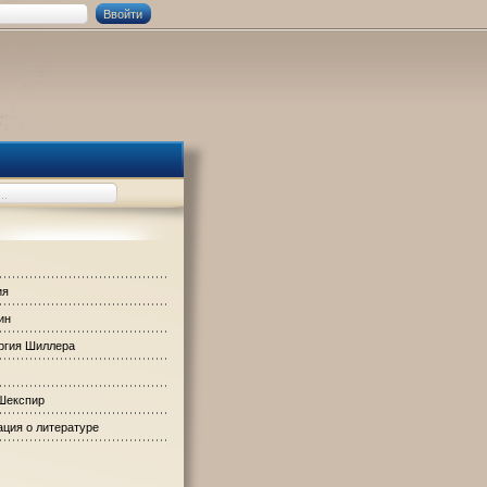
ия
ин
ргия Шиллера
Шекспир
ция о литературе