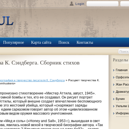
Login
Популярное
Карта сайта
Поиск
Контакты
Разделы
ва К. Сэндберга. Сборник стихов
Главная
Орфоэп
иография и творчество писателя К. Сэндберга
» Расцвет творчества К.
ornhuskers»
Жан Рас
Драмату
ронизано стихотворение «Мистер Аттила, август, 1945».
омной бомбы и тех, кто ее создавал. Он рисует портрет
Бунин
Аттилы, который внешне создает впечатление беспомощного
ле это жестокий убийца, который «снаряжает заряды
Уильям 
едким сарказмом говорит автор об этом «цивилизованном
овым видом оружия массового уничтожения.
Информа
м «Мед и соль» («Honey and Salt», 1953 г.), вышедшая в свет
ва, явилась новой вехой в творческой биографии автора. «Так