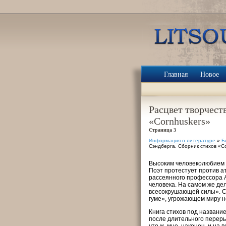
Главная
Новое
Расцвет творчест
«Cornhuskers»
Страница 3
Информация о литературе
»
Б
Сэндберга. Сборник стихов «C
Высоким человеколюбием п
Поэт протестует против ат
рассеянного профессора 
человека. На самом же де
всесокрушающей силы». С 
гуме», угрожающем миру н
Книга стихов под название
после длительного переры