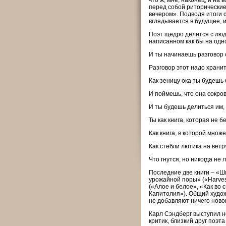
что ж, мне, наконец, и на
перед собой риторические
вечером». Подводя итоги с
вглядывается в будущее, и 
Поэт щедро делится с люд
написанном как бы на одн
И ты начинаешь разговор 
Разговор этот надо хранит
Как зеницу ока ты будешь
И поймешь, что она сокро
И ты будешь делиться им,
Ты как книга, которая не б
Как книга, в которой множе
Как стебли лютика на ветру
Что гнутся, но никогда не 
Последние две книги – «Ш
урожайной поры» («Harves
(«Алое и белое», «Как во
Капитолия»). Общий худож
не добавляют ничего ново
Карл Сэндберг выступил но
критик, близкий друг поэт