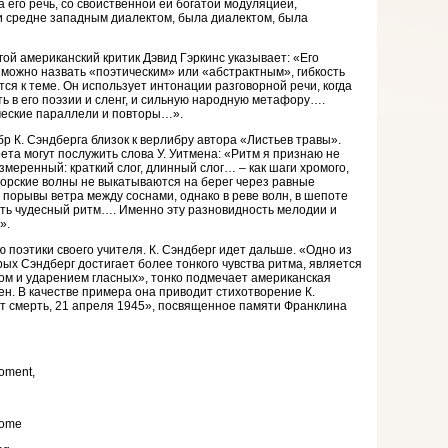
а его речь, со свойственной ей богатой модуляцией,
и средне западным диалектом, была диалектом, была
ой американский критик Дэвид Гэркинс указывает: «Его
о можно назвать «поэтическим» или «абстрактным», гибкость
тся к теме. Он использует интонации разговорной речи, когда
ь в его поэзии и сленг, и сильную народную метафору….
ческие параллели и повторы…».
бр К. Сэндберга близок к верлибру автора «Листьев травы».
рета могут послужить слова У. Уитмена: «Ритм я признаю не
меренный: краткий слог, длинный слог… – как шаги хромого,
Морские волны не выкатываются на берег через равные
 порывы ветра между соснами, однако в реве волн, в шепоте
ть чудесный ритм…. Именно эту разновидность мелодии и
».
 поэтики своего учителя. К. Сэндберг идет дальше. «Одно из
ых Сэндберг достигает более тонкого чувства ритма, является
ом и ударением гласных», тонко подмечает американская
ен. В качестве примера она приводит стихотворение К.
т смерть, 21 апреля 1945», посвященное памяти Франклина
moment,
 come