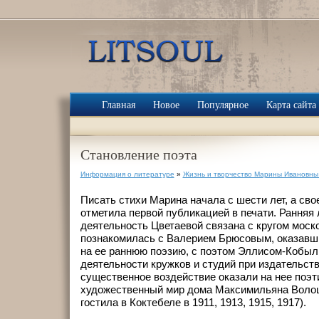
Главная
Новое
Популярное
Карта сайта
Становление поэта
Информация о литературе
»
Жизнь и творчество Марины Ивановны
Писать стихи Марина начала с шести лет, а св
отметила первой публикацией в печати. Ранняя
деятельность Цветаевой связана с кругом моск
познакомилась с Валерием Брюсовым, оказавш
на ее раннюю поэзию, с поэтом Эллисом-Кобыл
деятельности кружков и студий при издательст
существенное воздействие оказали на нее поэт
художественный мир дома Максимильяна Волош
гостила в Коктебеле в 1911, 1913, 1915, 1917).