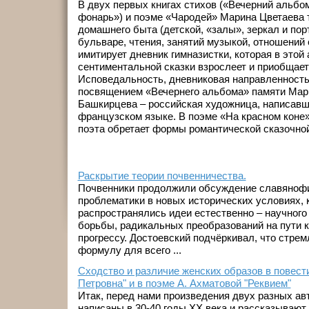
В двух первых книгах стихов («Вечерний альб
фонарь») и поэме «Чародей» Марина Цветаева
домашнего быта (детской, «залы», зеркал и порт
бульваре, чтения, занятий музыкой, отношений 
имитирует дневник гимназистки, которая в этой
сентиментальной сказки взрослеет и приобщает
Исповедальность, дневниковая направленность
посвящением «Вечернего альбома» памяти Мар
Башкирцева – российская художница, написавш
французском языке. В поэме «На красном коне»
поэта обретает формы романтической сказочн
Раскрытие теории почвенничества.
Почвенники продолжили обсуждение славянофи
проблематики в новых исторических условиях, 
распространялись идеи естественно – научного
борьбы, радикальных преобразований на пути
прогрессу. Достоевский подчёркивал, что стре
формулу для всего ...
Сходство и различие женских образов в повест
Петровна" и в поэме А. Ахматовой "Реквием"
Итак, перед нами произведения двух разных ав
написаны в 30-40 годы XX века и рассказывают 