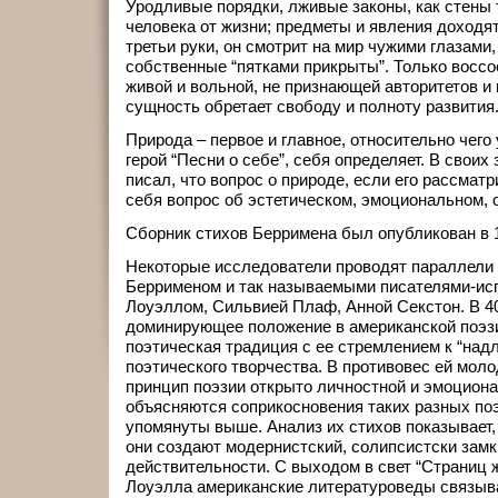
Уродливые порядки, лживые законы, как стены
человека от жизни; предметы и явления доходят
третьи руки, он смотрит на мир чужими глазами,
собственные “пятками прикрыты”. Только воссо
живой и вольной, не признающей авторитетов и 
сущность обретает свободу и полноту развития
Природа – первое и главное, относительно чего
герой “Песни о себе”, себя определяет. В своих
писал, что вопрос о природе, если его рассмат
себя вопрос об эстетическом, эмоциональном, о
Сборник стихов Берримена был опубликован в 1
Некоторые исследователи проводят параллели
Беррименом и так называемыми писателями-ис
Лоуэллом, Сильвией Плаф, Анной Секстон. В 40
доминирующее положение в американской поэз
поэтическая традиция с ее стремлением к “над
поэтического творчества. В противовес ей мол
принцип поэзии открыто личностной и эмоциона
объясняются соприкосновения таких разных по
упомянуты выше. Анализ их стихов показывает, 
они создают модернистский, солипсистски зам
действительности. С выходом в свет “Страниц ж
Лоуэлла американские литературоведы связыв