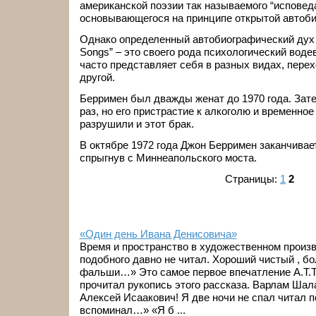
американской поэзии так называемого “исповед
основывающегося на принципе открытой автоби
Однако определенный автобиографический дух
Songs” – это своего рода психологический воде
часто представляет себя в разных видах, перех
другой.
Берримен был дважды женат до 1970 года. Зате
раз, но его пристрастие к алкоголю и временно
разрушили и этот брак.
В октябре 1972 года Джон Берримен заканчивае
спрыгнув с Миннеапольского моста.
Страницы:
1
2
«Один день Ивана Денисовича»
Время и пространство в художественном произ
подобного давно не читал. Хороший чистый , б
фальши…» Это самое первое впечатление А.Т.Т
прочитал рукопись этого рассказа. Варлам Шал
Алексей Исаакович! Я две ночи не спал читал п
вспоминал…» «Я б ...