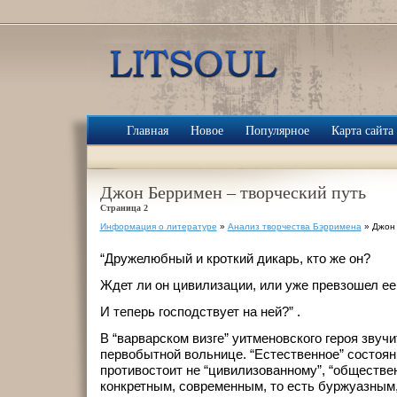
Главная
Новое
Популярное
Карта сайта
Джон Берримен – творческий путь
Страница 2
Информация о литературе
»
Анализ творчества Бэрримена
» Джон 
“Дружелюбный и кроткий дикарь, кто же он?
Ждет ли он цивилизации, или уже превзошел ее
И теперь господствует на ней?” .
В “варварском визге” уитменовского героя звучи
первобытной вольнице. “Естественное” состоян
противостоит не “цивилизованному”, “обществе
конкретным, современным, то есть буржуазным,