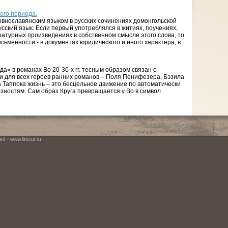
ого периода.
внославянским языком в русских сочинениях домонгольской
сский язык. Если первый употреблялся в житиях, поучениях,
ратурных произведениях в собственном смысле этого слова, то
сьменности - в документах юридического и иного характера, в
а» в романах Во 20-30-х гг. тесным образом связан с
ти для всех героев ранних романов – Поля Пенифезера, Бэзила
а Таппока жизнь – это бесцельное движение по автоматически
ностям. Сам образ Круга превращается у Во в символ
d - www.litsoul.ru