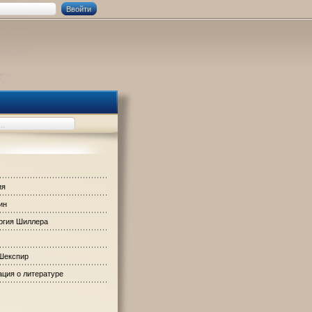
ия
ин
ргия Шиллера
Шекспир
ция о литературе