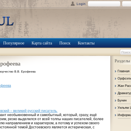
Login
Популярное
Карта сайта
Поиск
Контакты
Разделы
Ерофеева
Главная
ворчество В.В. Ерофеева
Орфоэп
офеева
Жан Рас
Драмату
Бунин
Уильям 
ский – великий русский писатель.
алант необыкновенный и самобытный, который, сразу, ещё
Информа
им, резко выделился от всей толпы наших писателей, более
лю направлением и характером, а потому и успехом своего
остоянной темой Достоевского является истерическая, с