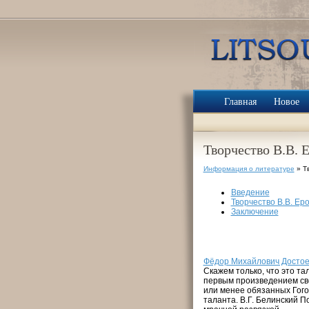
Главная
Новое
Творчество В.В. 
Информация о литературе
» Т
Введение
Творчество В.В. Ер
Заключение
Фёдор Михайлович Достоев
Скажем только, что это т
первым произведением сво
или менее обязанных Гого
таланта. В.Г. Белинский П