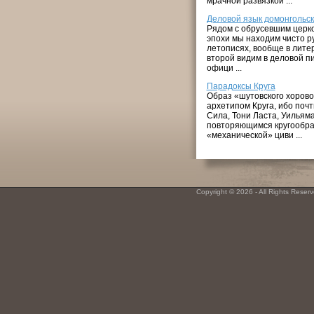
мрачной развязкой ...
Деловой язык домонгольск
Рядом с обрусевшим церко
эпохи мы находим чисто ру
летописях, вообще в лите
второй видим в деловой пи
офици ...
Парадоксы Круга
Образ «шутовского хоровод
архетипом Круга, ибо поч
Сила, Тони Ласта, Уильям
повторяющимся кругообраз
«механической» циви ...
Copyright © 2026 - All Rights Reserve