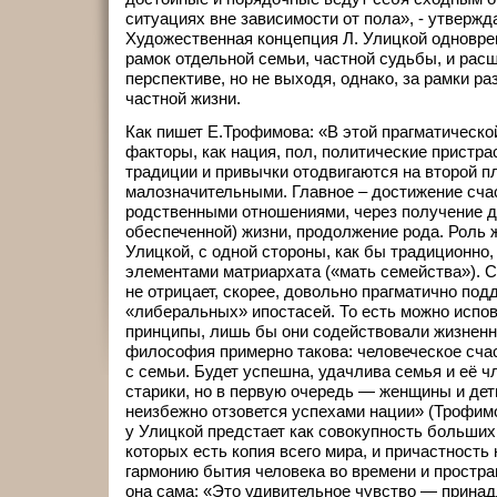
ситуациях вне зависимости от пола», - утвержда
Художественная концепция Л. Улицкой одновре
рамок отдельной семьи, частной судьбы, и рас
перспективе, но не выходя, однако, за рамки 
частной жизни.
Как пишет Е.Трофимова: «В этой прагматическо
факторы, как нация, пол, политические пристра
традиции и привычки отодвигаются на второй п
малозначительными. Главное – достижение сча
родственными отношениями, через получение д
обеспеченной) жизни, продолжение рода. Роль
Улицкой, с одной стороны, как бы традиционно
элементами матриархата («мать семейства»). 
не отрицает, скорее, довольно прагматично под
«либеральных» ипостасей. То есть можно испо
принципы, лишь бы они содействовали жизненн
философия примерно такова: человеческое счас
с семьи. Будет успешна, удачлива семья и её 
старики, но в первую очередь — женщины и дет
неизбежно отзовется успехами нации» (Трофимо
у Улицкой предстает как совокупность больших
которых есть копия всего мира, и причастность
гармонию бытия человека во времени и простра
она сама: «Это удивительное чувство — принад