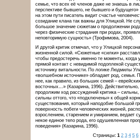
семье, что всех её членов даже не знаешь в лиц
перспективе бывшего, не бывшего и будущего» 
на этом пути писатель видит счастье человечес
созидание клана так важны для Улицкой. Не сл
большое значение сюжетам о продолжении рода
через физические страдания при родах, проявл
неповторимую сущность» (Трофимова, 2004).
И другой критик отмечал, что у Улицкой персо
жизненной силой. «Сюжетные «силки» расставл
чтобы предостеречь именно те моменты, когда у
прямой контакт с невидимой подоплекой сущест
источнику витальности. По логике Людмилы Ули
«волшебном источнике» обладает род, семья. П
нее, как правило, из больших семей – еврейских
восточных…» (Казарина, 1996). Действительно, 
продолжим ход рассуждений критика – сильны,
сильны оттого, что «подключены» к общей корн
существования, который наподобие большой гр
поверхность побеги человеческих жизней, расп
взрослением, старением и умиранием, ведает с
некое единое тело рода, его одушевленная прог
поведения» (Казарина, 1996).
Страницы:
1
2
3
4
5
6