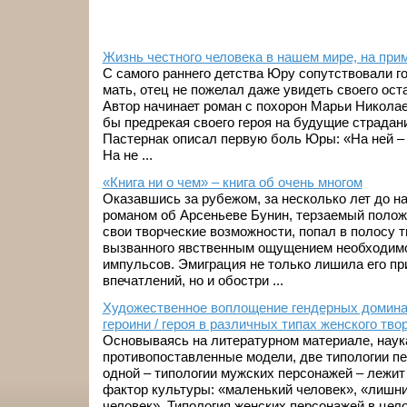
Жизнь честного человека в нашем мире, на пр
С самого раннего детства Юру сопутствовали го
мать, отец не пожелал даже увидеть своего ост
Автор начинает роман с похорон Марьи Николае
бы предрекая своего героя на будущие страдани
Пастернак описал первую боль Юры: «На ней – 
На не ...
«Книга ни о чем» – книга об очень многом
Оказавшись за рубежом, за несколько лет до н
романом об Арсеньеве Бунин, терзаемый положе
свои творческие возможности, попал в полосу т
вызванного явственным ощущением необходимо
импульсов. Эмиграция не только лишила его пр
впечатлений, но и обостри ...
Художественное воплощение гендерных домина
героини / героя в различных типах женского тво
Основываясь на литературном материале, наук
противопоставленные модели, две типологии пе
одной – типологии мужских персонажей – лежит 
фактор культуры: «маленький человек», «лишни
человек». Типология женских персонажей в цел