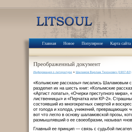
Главная
Новое
Популярное
Карта сайта
Преображенный документ
Информация о литературе
»
Шаламов Варлам Тихонович (1907-82)
«Колымские рассказы» писались Шаламовым с 
разделил их на шесть книг: «Колымские расска
«Артист лопаты», «Очерки преступного мира»,
лиственницы» и «Перчатка или КР-2». Страшны
состоявший из многократных смертей и воскрес
от голода и холода, унижений, превращающих ч
вот что легло в основу шаламовской прозы, кот
размышлявший о ее своеобразии, называл «нов
Главный ее принцип — связь с судьбой писател