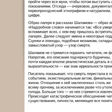
пройти через все муки, чтобы потом выступить
показаниями. Отсюда — очерковое, документал
первопроходческий этнографизм и натурализм, 
цифре.
Образ лагеря в рассказах Шаламова — образ а
«Надгробное слово» начинается так: «Все умер
вспоминает всех, с кем ему пришлось встретить
лагерях. Далее следуют имена и некоторые подр
Сценки и эпизоды, подобные мозаикам, склад
замысловатый узор — узор смерти.
Шаламов не стремится поразить читателя, не ф
Напротив, его описания подчеркнуто будничны,
почти каждая вполне реалистическая деталь в 
выразительности — как знак ирреальности про
Писатель показывает, что смерть перестала в 
событием, экзистенциальным актом, финальны
жизни. Отношение к ней заключенных столь же б
всему прочему, за исключением разве что утоле
голода. Больше того — из нее стремятся извлеч
Происходит катастрофическое обесценение чел
существования, личности, меняющее все поняти