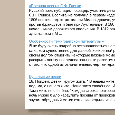
«Военная песнь» С.Ф. Глинки
Русский поэт, публицист, офицер, участник дек
С.Н. Глинки. Воспитание получил в первом каде
1806 состоял адъютантом при Милорадовиче, у
против французов и был при Аустерлице. В 18
начальником дворянского ополчения. В 1812 оп
адъютантом к М ...
Особенности «эмигрантской литературы»
Я не буду очень подробно останавливаться на эт
слишком существенно для данной, конкретной р
своим долгом отметить некоторые важные мом
раскрыть логику последовательности развития 
с того, что одной из отличительных черт литер
...
Купальские песни
18. Пойдем, девки, кругом жита, * В нашем жите
ведьма, с нашего жита, Наше жито свячённое! И
Тама жито не свячёно. *Каждая строка повторяе
ночь нужно было караулить посевы от происков
звучит обрядовый мотив изгнания ведьмы из свои