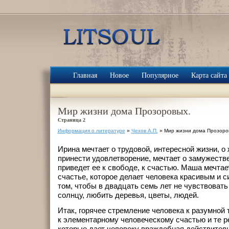
Главная
Новое
Популярное
Карта сайта
Мир жизни дома Прозоровых.
Страница 2
Информация о литературе
»
Чехов А.П.
» Мир жизни дома Прозоро
Ирина мечтает о трудовой, интересной жизни, о 
принести удовлетворение, мечтает о замужестве
приведет ее к свободе, к счастью. Маша мечтает
счастье, которое делает человека красивым и с
том, чтобы в двадцать семь лет не чувствовать
солнцу, любить деревья, цветы, людей.
Итак, горячее стремление человека к разумной 
к элементарному человеческому счастью и те 
которые дает человеку враждебная действитель