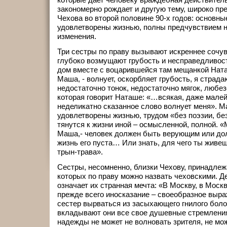
закономерно рождает и другую тему, широко пр
Чехова во второй половине 90-х годов: основны
удовлетворены жизнью, полны предчувствием не
изменения.
Три сестры по праву вызывают искреннее сочув
глубоко возмущают грубость и несправедливост
дом вместе с воцарившейся там мещанкой Ната
Маша, - волнует, оскорбляет грубость, я страдаю
недостаточно тонок, недостаточно мягок, любез
которая говорит Наташе: «…всякая, даже малей
неделикатно сказанное слово волнует меня». Ма
удовлетворены жизнью, трудом «без поэзии, бе
тянутся к жизни иной – осмысленной, полной. «
Маша,- человек должен быть верующим или дол
жизнь его пуста… Или знать, для чего ты живеш
трын-трава».
Сестры, несомненно, близки Чехову, принадлежат
которых по праву можно назвать чеховскими. Д
означает их странная мечта: «В Москву, в Москв
прежде всего иносказание – своеобразное выра
сестер вырваться из засыхающего гнилого болот
вкладывают они все свое душевные стремления
надежды не может не волновать зрителя, не мож