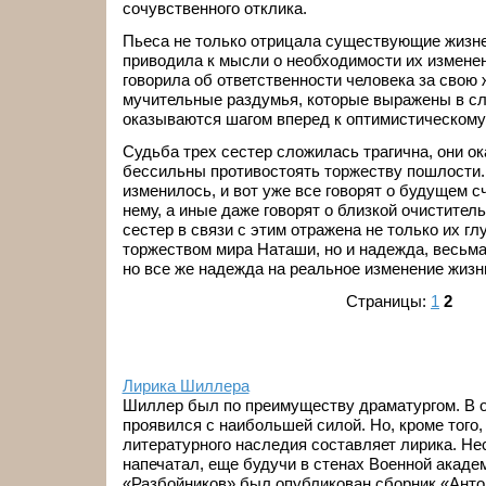
сочувственного отклика.
Пьеса не только отрицала существующие жизн
приводила к мысли о необходимости их изменен
говорила об ответственности человека за свою 
мучительные раздумья, которые выражены в сл
оказываются шагом вперед к оптимистическому
Судьба трех сестер сложилась трагична, они ок
бессильны противостоять торжеству пошлости. 
изменилось, и вот уже все говорят о будущем с
нему, а иные даже говорят о близкой очистител
сестер в связи с этим отражена не только их г
торжеством мира Наташи, но и надежда, весьма
но все же надежда на реальное изменение жизн
Страницы:
1
2
Лирика Шиллера
Шиллер был по преимуществу драматургом. В о
проявился с наибольшей силой. Но, кроме того,
литературного наследия составляет лирика. Не
напечатал, еще будучи в стенах Военной акаде
«Разбойников» был опубликован сборник «Антол