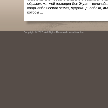
образом: «…мой господин Дон Жуан – величайши
когда-либо носила земля, чудовище, собака, дья
которы ...
Copyright © 2026 - All Rights Reserved - www.litsoul.ru