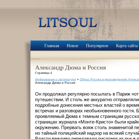
Главная
Новое
Популярное
Карта сайта
Александр Дюма и Россия
Страница 4
Информация о литературе
»
Образ России в произведениях Алекс
Александр Дюма и Россия
Он продолжал регулярно посылать в Париж «от
путешествии. И столь же аккуратно отправляли
подробные донесения местных властей о врем
встречах и разговорах необыкновенного гостя. 
проявляемый Дюма к темным страницам русской
страницах журнала «Монте-Кристо» были крайн
окружению. Прервать вояж столь знаменитой пе
но тайный полицейский надзор на всякий случа
Власти вежливо передавали писателя из рук в р