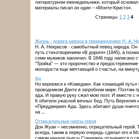
литературном еженедельнике, который основал 
материалы писал он один – «Монте-Кристо».
Страницы:
1
2
3
4
Жизнь - дорога народа в произведениях Н. А. Н
Н. А. Некрасов - самобытный певец народа. Он
путь стихотворением «В дороге» (1845), а поэмо
семи мужиков закончил. В 1846 году написано с
“Тройка” — это пророчество и предостережение
молодости еще мечтающей о счастье, на минуту 
Ад
Но вернемся к «Комедии». Как «знающий путь» 
проводником Данте в загробном мире. Поэтам пр
ада. И правую руку сжал мою поэт. И вместе с
К обители ужасной вечных бед. Путь Вергилия и
«Преддверия» Ада. Здесь обитают души «ничто
на ...
Отрицательные черты героя
Дон Жуан – несомненно, отрицательный герой. 
всегда, таким в первую очередь сделал его и М
самом начале пьесы Сганарель отзывается о с