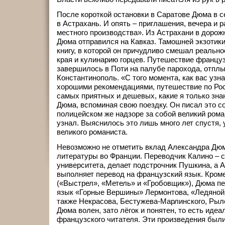
После короткой остановки в Саратове Дюма в с
в Астрахань. И опять – приглашения, вечера и 
местного производства». Из Астрахани в дорож
Дюма отправился на Кавказ. Тамошней экзотики
книгу, в которой он причудливо смешал реальн
края и кулинарию горцев. Путешествие француз
завершилось в Поти на палубе парохода, отпл
Константинополь. «С того момента, как вас узн
хорошими рекомендациями, путешествие по Рос
самых приятных и дешевых, какие я только зна
Дюма, вспоминая свою поездку. Он писал это с
полицейском же надзоре за собой великий роман
узнал. Выяснилось это лишь много лет спустя,
великого романиста.
Невозможно не отметить вклад Александра Дюм
литературы во Франции. Переводчик Калино – 
университета, делает подстрочник Пушкина, а
выполняет перевод на французский язык. Кром
(«Выстрел», «Метель» и «Гробовщик»), Дюма п
язык «Горные Вершины» Лермонтова, «Ледяной 
также Некрасова, Бестужева-Марлинского, Рыле
Дюма волен, зато лёгок и понятен, то есть иде
французского читателя. Эти произведения был