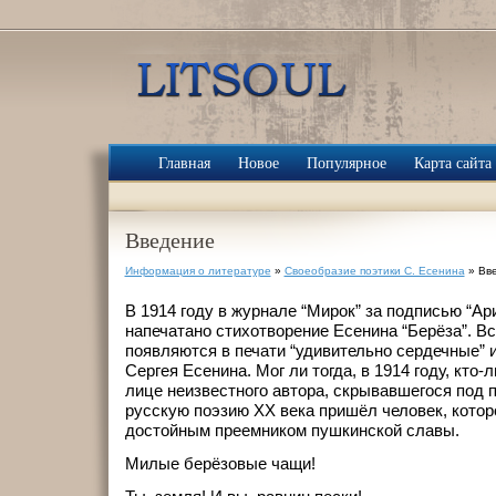
Главная
Новое
Популярное
Карта сайта
Введение
Информация о литературе
»
Своеобразие поэтики С. Есенина
» Вв
В 1914 году в журнале “Мирок” за подписью “А
напечатано стихотворение Есенина “Берёза”. Вс
появляются в печати “удивительно сердечные” 
Сергея Есенина. Мог ли тогда, в 1914 году, кто-
лице неизвестного автора, скрывавшегося под 
русскую поэзию ХХ века пришёл человек, кото
достойным преемником пушкинской славы.
Милые берёзовые чащи!