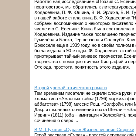
Работая над исследованием «Поэзия С. Есенина
новаторство», мы обратились к литературоведч
Ходасевича, П. Ф. Юшина, В. И. Эрлиха, В. И. 
в нашей работе стала книга В. Ф. Ходасевича “Н
собраны воспоминания о некоторых писателях н
числе и о С. Есенине. Книга была составлена в 
Ходасевича. Издание также посвящено творчест
Гумилёва и Блока, Гершензона и Сологуба. Кни
Брюсселе еще в 1939 году, но в своём полном в
была издана в 90-е годы. Ф. Ходасевич в этой к
приоткрывает тайный занавес творчества Есени
творчество с помощью личных биографий и пер
Отсюда, простота, понятность этого издания.
Второй урожай готического романа
Тем временем писатели не сидели сложа руки, 
хлама типа «Ужасных тайн» (1796) маркиза фон
аббатства» (1798) миссис Рош, «Золфойи, или 
Дакр и школьных сочинений поэта Шелли – «Зас
Ирвин» (1811) (оба – имитации «Золфойи»), по
сочинения о сверх ...
В.М. Шукшин «Сураз» Жизнеописание Спирьки
Герой рассказа «Сураз» - простой деревенский