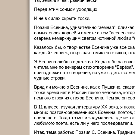
Ты, земля! И вы, равнин пески!
Перед этим сонмом уходящих
И не в силах скрыть тоски.
Поэзия Есенина, удивительно “земная”, близкая
самых своих корней и вместе с тем “вселенская
озарена немеркнущим светом истинной любви “к
Казалось бы, о творчестве Есенина уже всё сказа
каждый человек, открывая томик его стихов, от
Я Есенина люблю с детства. Когда я была совс
читала мне по вечерам стихотворение “Берёза”. 
принадлежит это творение, но уже с детства ме
чудные строки.
Вряд ли можно о Есенине, как о Пушкине, сказат
то же время нет в России такого человека, кото
немного строк из стихов Есенина. Чем же он св
В 11 классе, изучая литературу ХХ века, я поз
многих поэтов-современников Есенина, поэтов,
после него. Тогда-то мы и задумались, где исто
любимого поэта, есть ли у него последователи.
Итак, тема работы: Поэзия С. Есенина. Традици