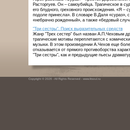
Расторгуев. Он – самоубийца. Трагическое в су
его блудного, греховного происхождения. «Я – с
подоле принесла». В словаре В.Даля «сураз», с 
«небрачно рожденный», а также «бедовый случай,
"Три сестры". Поиск выразительных средств
Жанр "Трех сестер" был назван А.П.Чеховым др
трагические мотивы переплетаются с комически
музыки. В этом произведении А.Чехов еще боле
отказывается от прямого противоборства характ
"Три сестры", как и предыдущие пьесы драматург
Copyright © 2026 - All Rights Reserved - www.litsoul.ru