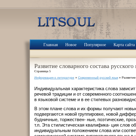
Главная
Новое
Популярное
Карта сайта
Развитие словарного состава русского 
Страница 5
Информация о литературе
»
Современный русский язык
» Развитие 
Индивидуальная характеристика слова зависи
речевой традиции и от современного соотноше
в языковой системе и в ее стилевых разновидно
В этом плане слова и их формы получают новы
подвергаются новой группировке, новой диффе
будничные, торжествен- ные, поэтические, проз
т.п. Эта стилистическая квалифика- ция слов о
индивидуальным положением слова или соответ
семантической системе литературного языка в 