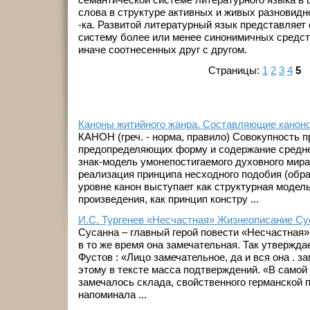
слова в структуре активных и живых разновидно
-ка. Развитой литературный язык представляет
систему более или менее синонимичных средст
иначе соотнесенных друг с другом.
Страницы:
1
2
3
4
5
Каноны житийного жанра. Составляющие каноно
КАНОН (греч. - норма, правило) Совокупность п
предопределяющих форму и содержание средне
знак-модель умонепостигаемого духовного мира, 
реализация принципа несходного подобия (обра
уровне канон выступает как структурная модел
произведения, как принцип констру ...
И.С. Тургенев «Несчастная» Жизнеописание С
Сусанна – главный герой повести «Несчастная»
в то же время она замечательная. Так утвержда
Фустов : «Лицо замечательное, да и вся она . з
этому в тексте масса подтверждений. «В самой
замечалось склада, свойственного германской п
напоминала ...