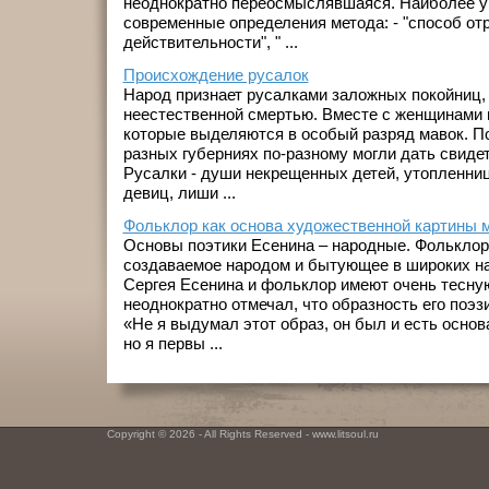
неоднократно переосмыслявшаяся. Наиболее 
современные определения метода: - "способ от
действительности", " ...
Происхождение русалок
Народ признает русалками заложных покойниц,
неестественной смертью. Вместе с женщинами 
которые выделяются в особый разряд мавок. По
разных губерниях по-разному могли дать свидет
Русалки - души некрещенных детей, утопленни
девиц, лиши ...
Фольклор как основа художественной картины м
Основы поэтики Есенина – народные. Фольклор 
создаваемое народом и бытующее в широких н
Сергея Есенина и фольклор имеют очень тесную
неоднократно отмечал, что образность его поэз
«Не я выдумал этот образ, он был и есть основа
но я первы ...
Copyright © 2026 - All Rights Reserved - www.litsoul.ru