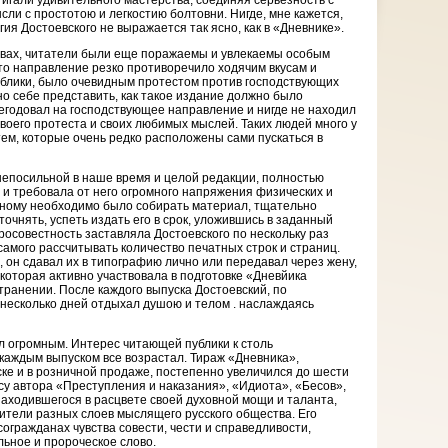
стигали удивительного мастер­ства, соединяя серьезность с
­ли с простотою и легкостию болтовни. Нигде, мне ка­жется,
ия Достоевского не выражается так ясно, как в «Дневнике».
твах, читатели были еще поражаемы и увлекаемы особым
о направление резко противоречило ходячим вкусам и
блики, было очевидным про­тестом против господствующих
о себе представить, как такое издание должно было
негодовал на господствующее направление и нигде не находил
воего протеста и своих любимых мыслей. Таких людей много у
тем, которые очень редко расположены сами пускаться в
непосильной в наше время и целой редакции, полностью
 и требовала от него огромного напря­жения физических и
дному необходимо было собирать материал, тщательно
уточнять, успеть издать его в срок, уложившись в заданный
осо­вестность заставляла Достоевского по нескольку раз
самого рассчитывать количество печатных строк и страниц.
, он сдавал их в типографию лично или передавал через жену,
оторая активно участвовала в подготовке «Дневйика
транении. После каждого выпуска Достоевский, по
«несколько дней отдыхал душою и телом . наслаждаясь
л огромным. Интерес читающей публики к столь
каждым выпуском все возрастал. Тираж «Дневника»,
ке и в розничной продаже, постепенно увеличился до шести
осу автора «Преступления и наказания», «Идиота», «Бесов»,
находившегося в расцвете своей духовной мощи и таланта,
тели разных слоев мыслящего русского общества. Его
огражданах чувства совести, чести и справедливости,
льное и пророческое слово.