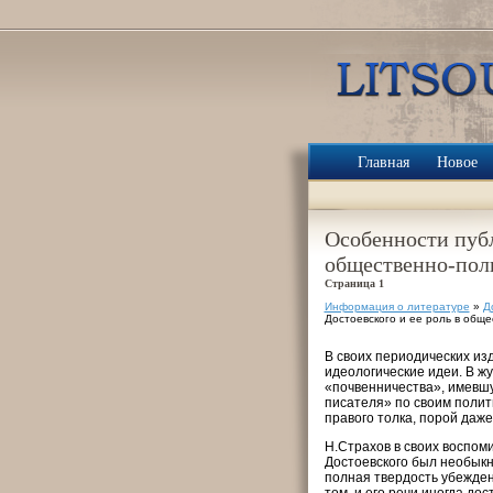
Главная
Новое
Особенности публ
общественно-пол
Страница 1
Информация о литературе
»
Д
Достоевского и ее роль в общ
В своих периодических из
идеологические идеи. В ж
«почвенничества», имевшу
писателя» по своим полит
правого толка, порой даже
Н.Страхов в своих воспом
Достоевского был необыкн
полная твердость убежден