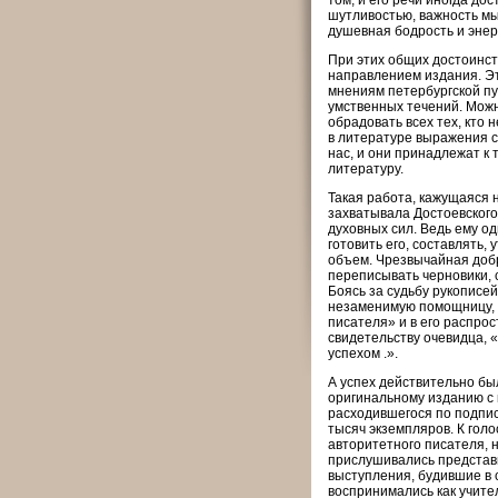
том, и его речи иногда до
шутливостью, важность мыс
душевная бодрость и энерг
При этих общих достоинс
направлением издания. Эт
мнениям петербургской пу
умственных течений. Можн
обрадовать всех тех, кто 
в литературе выражения с
нас, и они принадлежат к 
литературу.
Такая работа, кажущаяся 
захватывала Достоевского
духовных сил. Ведь ему о
готовить его, составлять, 
объем. Чрезвычайная добр
переписывать чернови­ки, 
Боясь за судьбу рукописей
незаменимую помощницу, к
писателя» и в его распрос
свидетельству очевидца, 
успехом .».
А успех действительно бы
оригинальному изданию с 
расходившегося по подпис
тысяч экземпляров. К гол
авторитетного писателя, 
прислушивались представи
выступления, будившие в с
воспринимались как учите