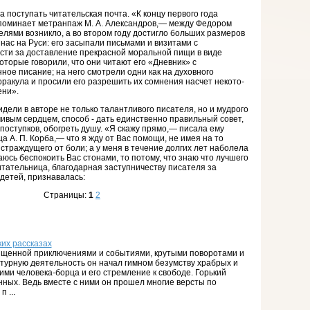
а поступать читательская почта. «К концу первого года
поминает метранпаж М. А. Алек­сандров,— между Федором
елями возникло, а во втором году достигло больших размеров
нас на Руси: его засыпали письмами и визитами с
сти за доставление прекрасной моральной пищи в виде
оторые говорили, что они читают его «Дневник» с
ное писание; на него смотрели одни как на духовного
 оракула и просили его разрешить их сомнения насчет некото­
ени».
дели в авторе не только талантливого писателя, но и мудрого
чивым сердцем, способ - дать единственно правильный совет,
поступков, обогреть душу. «Я скажу прямо,— писала ему
 А. П. Корба,— что я жду от Вас помощи, не имея на то
 страждущего от боли; а у меня в течение долгих лет наболела
юсь беспокоить Вас стонами, то потому, что знаю что лучшего
итательница, благодарная заступничеству писателя за
детей, признавалась:
Страницы:
1
2
ких рассказах
ыщенной приключениями и событиями, крутыми поворотами и
урную деятельность он начал гимном безумству храбрых и
ми человека-борца и его стремление к свободе. Горький
ных. Ведь вместе с ними он прошел многие версты по
 ...