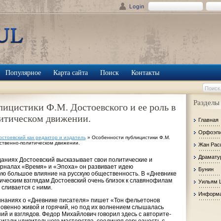
Login
Популярное
Карта сайта
Поиск
Контакты
Разделы
ицистики Ф.М. Достоевского и ее роль в
итическом движении.
Главная
Орфоэп
остоевский как редактор и издатель
» Особенности публицистики Ф.М.
ественно-политическом движении.
Жан Рас
Драмату
даниях Достоевский высказывает свои политические и
урналах «Время» и «Эпоха» он развивает идею
Бунин
ю большое влияние на русскую общественность. В «Дневнике
ическим взглядам Достоевский очень близок к славянофилам
Уильям 
 сливается с ними.
Информа
инаниях о «Дневнике писателя» пишет «Тон фельето­нов
овенно живой и горячий, но под их волнением слышалась
ий и взглядов. Федор Михайлович говорил здесь с авторите­