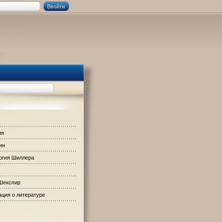
ия
ин
ргия Шиллера
Шекспир
ция о литературе