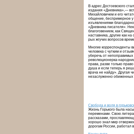
В адрес Достоевского стал
издания «Дневника»,— вс
Михайловичем и его читат
общение, беспримерное у 
изъявлениями благодарно
«Дневника писателя». Нек
благоговением, как Священ
наставника, другие как на
рых жгучих вопросов врем
Многие корреспонденты ви
человека с чутким и отзыв
уберечь от непоправимых 
революционерка-народ­ница
права, разве только право
душа и если теперь я реша
врача не найду». Другая ч
незаслуженно обиженных 
Свобода и воля в горьковс
Жизнь Горького была нас
переменами. Свою литерат
рассказами, прославляющи
хорошо знал мир отвержен
дорогам России, работал в п