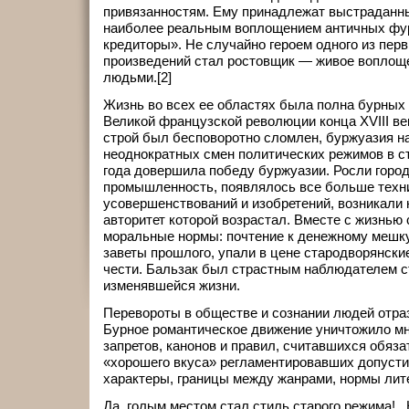
привязанностям. Ему принадлежат выстраданны
наиболее реальным воплощением античных фу
кредиторы». Не случайно героем одного из перв
произведений стал ростовщик — живое воплоще
людьми.[2]
Жизнь во всех ее областях была полна бурных
Великой французской революции конца XVIII в
строй был бесповоротно сломлен, буржуазия на
неоднократных смен политических режимов в с
года довершила победу буржуазии. Росли горо
промышленность, появлялось все больше техн
усовершенствований и изобретений, возникали 
авторитет которой возрастал. Вместе с жизнью
моральные нормы: почтение к денежному мешк
заветы прошлого, упали в цене стародворянски
чести. Бальзак был страстным наблюдателем с
изменявшейся жизни.
Перевороты в обществе и сознании людей отраз
Бурное романтическое движение уничтожило м
запретов, канонов и правил, считавшихся обяза
«хорошего вкуса» регламентировавших допусти
характеры, границы между жанрами, нормы лите
Да, голым местом стал стиль старого режима! . 