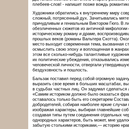
плебеев-слов! - напишет позже вождь романтико
Художники обратились к внутреннему миру совр
сложный, потрясенный дух. Зачитывались мят
причудливым и гениальным Виктором Гюго. В л
обезличенных сюжетов из античной мифологии 
историческому роману и драме, воспроизводив
прошлых веков (романы Вальтера Скотта). Окол
место выходит современная тема, вызванная с
осмыслить свою эпоху и воплощенная в жанрах 
этом все сколько-нибудь талантливые художник
их политические убеждения, отказывались изм
человеческой личности, отвергали утвердившу
бездуховность и пошлость.
Бальзак поставил перед собой огромную задач
выразить свое время в больших масштабах, вы
в судьбах частных лиц. Он задумал сделаться 
«Самим историком должно было оказаться фра
оставалось только быть его секретарем Состав
добродетелей, собирая наиболее яркие случаи 
изображая характеры, выбирая главнейшие соб
создавая типы путем соединения отдельных че
однородных характеров, быть может, мне удало
забытую столькими историками,— историю нра