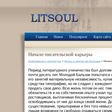
Главная
Новое
Популярное
Карта сайта
Начало писательской карьеры
Информация о литературе
»
Жизнь и творчество Бальзака
» Начало
Период литературного ученичества был долгим 
почти десять лет. Молодой Бальзак попытался
его занятий материальную независимость, купи
средства типографию, но не сладил с конкурен
продать свое дело. Всю жизнь потом он нес тя
обязательств и на собственном опыте узнал ч
ростовщиков, выплачивая бесконечные проценты
освободившись от них до конца своей жизни. До
существование, пришпоривая и без того немыс
лишая возможности свободно отдаваться своим