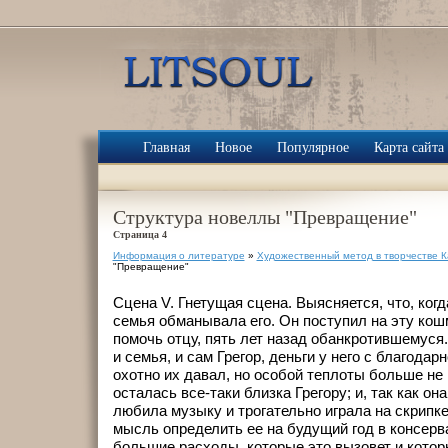
Главная
Новое
Популярное
Карта сайта
Структура новеллы "Превращение"
Страница 4
Информация о литературе
»
Художественный метод в творчестве 
"Превращение"
Сцена V. Гнетущая сцена. Выясняется, что, когд
семья обманывала его. Он поступил на эту ко
помочь отцу, пять лет назад обанкротившемуся.
и семья, и сам Грегор, деньги у него с благодар
охотно их давал, но особой теплоты больше не 
осталась все-таки близка Грегору; и, так как она
любила музыку и трогательно играла на скрипке
мысль определить ее на будущий год в консерв
большие расходы, которые это вызовет и котор