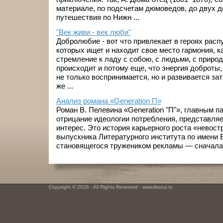
материале, по подсчетам дюмоведов, до двух де
путешествия по Нижн ...
"Век живи - век люби"
Добролюбие - вот что привлекает в героях расп
которых ищет и находит свое место гармония, к
стремление к ладу с собою, с людьми, с природ
происходит и потому еще, что энергия доброты
не только воспринимается, но и развивается зат
же ...
Анализ романа «Generation П»
Роман В. Пелевина «Generation "П"», главным п
отрицание идеологии потребления, представля
интерес. Это история карьерного роста «невост
выпускника Литературного института по имени 
становящегося тружеником рекламы — сначала к
Copyright © 2026 - All Rights Reserved - www.litsoul.ru