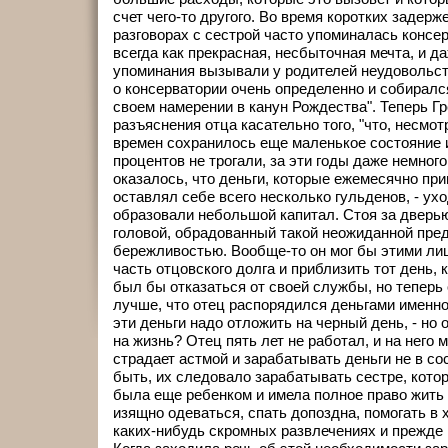
счет чего-то другого. Во время коротких задерже
разговорах с сестрой часто упоминалась консе
всегда как прекрасная, несбыточная мечта, и д
упоминания вызывали у родителей неудовольст
о консерватории очень определенно и собиралс
своем намерении в канун Рождества". Теперь Г
разъяснения отца касательно того, "что, несмот
времен сохранилось еще маленькое состояние и 
процентов не трогали, за эти годы даже немного
оказалось, что деньги, которые ежемесячно при
оставлял себе всего несколько гульденов, - ух
образовали небольшой капитал. Стоя за дверью
головой, обрадованный такой неожиданной пре
бережливостью. Вообще-то он мог бы этими ли
часть отцовского долга и приблизить тот день, к
был бы отказаться от своей службы, но теперь
лучше, что отец распорядился деньгами именно 
эти деньги надо отложить на черный день, - но о
на жизнь? Отец пять лет не работал, и на него
страдает астмой и зарабатывать деньги не в со
быть, их следовало зарабатывать сестре, котор
была еще ребенком и имела полное право жить та
изящно одеваться, спать допоздна, помогать в 
каких-нибудь скромных развлечениях и прежде в