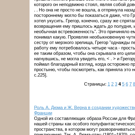
которого он неподвижно стоял, являя собой до
. . Но она не просто не вошла, а отпрянула наза
постороннему могло бы показаться даже, что Гр
хотел укусить. Грегор, конечно, сразу же спрята
возвращения ему пришлось ждать до полудня, и
необычная встревоженность". Это причиняло ем
понимал какую. Проявляя необыкновенную чутк
сестру от мерзкого зрелища, Грегор "однажды пе
работу ему потребовалось четыре часа - прост
ее таким образом, чтобы она скрывала его цели
нагнувшись, не могла увидеть его, < . > и Грего
поймал благодарный взгляд, когда осторожно п
простыню, чтобы посмотреть, как приняла это н
с.225].
Страницы:
1
2
3
4
5
6
7
Роль А. Дюма и Ж. Верна в создании художеств
Франции
Одной из составляющих образа России для Фр
нашей страны как особого полуфантастического
пространства, в котором могут разворачивать
приключения. Так, А. Дюма-отец (1801–1870), с