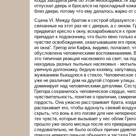
Когда заходила речь об этой необходимости зар
отпускал дверь и бросался на прохладный кож
близ двери, потому что ему делалось жарко от сты
Сцена VI. Между братом и сестрой образуются
связанные на этот раз не с дверью, а с окном. Г
придвигал кресло к окну, вскарабкивался к прое
припадал к подоконнику, что было явно только 
чувстве освобождения, охватывавшем его преж
из окна". Грегор или Кафка, видимо, полагают, чт
обусловлена человеческими воспоминаниями. В
это типичная реакция насекомого на свет; на по
находишь разных пыльных насекомых - мотыльк
увечную долгоножку, бедную козявку, запутавшу
жужжанием бьющуюся в стекло. Человеческое зр
уже не различает дом на другой стороне улицы
доминирует над человеческими деталями. Сестра
Грегора сохранилось человеческое сердце, чел
чувствительность, понятия о приличии, смирени
гордость. Она ужасно расстраивает брата, когда
распахивает его, чтобы вдохнуть свежий воздух
скрыть, что вонь в его логове для нее неперено
тех чувств, которые вызывает у нес облик Грег
прошло уже около месяца после его превращения
следовательно, не было особых причин удивлять
пришла немного раньше обычного и застала Гре