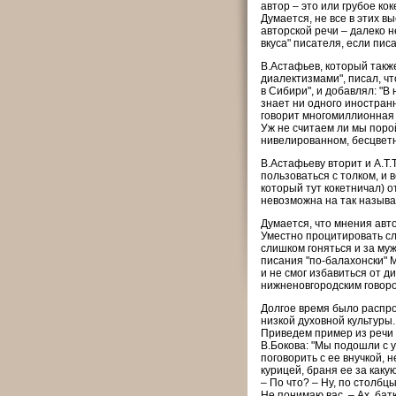
автор – это или грубое кок
Думается, не все в этих 
авторской речи – далеко н
вкуса" писателя, если пис
В.Астафьев, который также
диалектизмами", писал, что
в Сибири", и добавлял: "В
знает ни одного иностранн
говорит многомиллионная 
Уж не считаем ли мы порой
нивелированном, бесцветно
В.Астафьеву вторит и А.Т.
пользоваться с толком, и в
который тут кокетничал) о
невозможна на так называ
Думается, что мнения авт
Уместно процитировать сло
слишком гоняться и за му
писания "по-балахонски" М
и не смог избавиться от д
нижненовгородским говором
Долгое время было распро
низкой духовной культуры
Приведем пример из речи 
В.Бокова: "Мы подошли с 
поговорить с ее внучкой, 
курицей, браня ее за каку
– По что? – Ну, по столбцы
Не понимаю вас. – Ах, бат