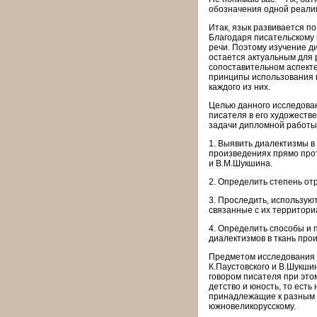
обозначения одной реалии
Итак, язык развивается по
Благодаря писательскому 
речи. Поэтому изучение д
остается актуальным для 
сопоставительном аспекте
принципы использования г
каждого из них.
Целью данного исследован
писателя в его художест
задачи дипломной работы
1. Выявить диалектизмы в
произведениях прямо прот
и В.М.Шукшина.
2. Определить степень от
3. Проследить, использую
связанные с их территор
4. Определить способы и 
диалектизмов в ткань про
Предметом исследования 
К.Паустовского и В.Шукши
говором писателя при это
детство и юность, то есть
принадлежащие к разным 
южновеликорусскому.