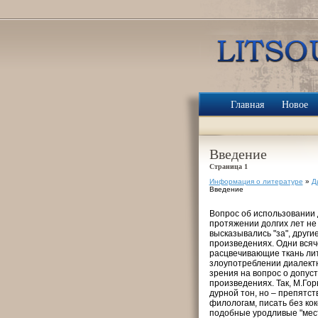
Главная
Новое
Введение
Страница 1
Информация о литературе
»
Д
Введение
Вопрос об использовании 
протяжении долгих лет не
высказывались "за", друг
произведениях. Одни всяч
расцвечивающие ткань лит
злоупотреблении диалектн
зрения на вопрос о допус
произведениях. Так, М.Гор
дурной тон, но – препятст
филологам, писать без кок
подобные уродливые "местн