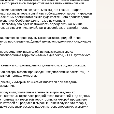
 в отображаемом говоре отмечается пять наименований.
 своим законам, но создатель языка, его хозяин – народ.
мастерству литературный язык обогащается за счет народной
иалектных элементов в языке художественного произведения
русистики. Особенно важно такое изучение в
, поскольку это дает возможность определить как общие
овора в языке писателей, так и своеобразие, самобытность
ия является проследить, как отражается родной говор
венном произведении. Данной целью определяются следующие
:
 произведениях писателей, использующих в своих
ивоположные территориальные диалекты, - К.Г.Паустовского
ражения в их произведениях диалектизмов родного говора.
т ли авторы в своих произведениях диалектные элементы, не
иальной принадлежностью.
приемы, к которым прибегают писатели при введении
изведения.
послужили диалектные элементы в произведениях
на, в которых отразился родной говор писателей. Под родным
м понимается говор той территории, на которой прошли его
 на которой он родился и вырос. В нашем случае это говоры,
двум основным русским наречиям: северновеликорусскому и