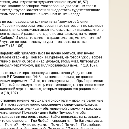
етство, или недостаток художественного вкуса" (6, 57).
высказываниях бесспорно. Употребление диалектных слов в
е всегда "грубое кокетство" или "недостаток художественного
атель говорит и пишет на исконном языке народа.
 не раз подвергался критике из-за "злоупотребления
 "герои и повествователь говорят так, как говорят по сию пору
 наши дни человек испытывает неловкость, признаваясь, что не
ого языка… А разве не стыдно не знать языка, на котором
Сибирь? И слова-то какие – выразительные, меткие, точные!
 чуть ли не признаком культуры – говорить на языке
м?" (18, 106).
Твардовский: "Диалектизмов не нужно бояться, ими нужно
еликие старики (Л.Толстой, И.Тургенев, не говоря уж о Лескове,
тлично знали об этом и нас, дураков, этому учат. Литература
емом литературном, дистиллированном языке…" (18, 107).
оритетных литераторов звучат достаточно убедительно.
ва В.Г.Белинского: "Избегая книжного языка, не должно
жицким наречием…" Итак, во всем нужна мера. Ярый противник
.Горький, по свидетельству современников, так до конца жизни
иалектной черты – оканья, которым одарила его родина с ее
 (18, 107).
странено мнение, что диалектоносители – люди неграмотные,
. Эту точку зрения можно опровергнуть следующим фактом.
диалектоносительницы – обыкновенной старухи из рассказа
учительницей Полиной к дому бабки Труновой, чтобы
не сыграет ли она роль в пьесе. Бабка появилась на крыльце с
ю-то оплошность. – Где Люба? – спросил я. – По батожьи ушла.
. – По что? – Ну, по петушки. – По что? По что? – По стебени. –
юшки, какой ты бестолковый. По щавель!" Таким образом, для