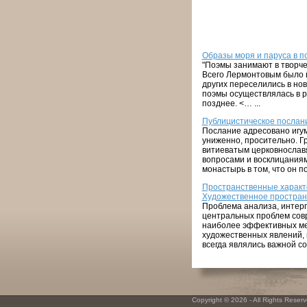
Образы моря и паруса в 
"Поэмы занимают в творче
Всего Лермонтовым было н
других переселились в но
поэмы осуществлялась в р
позднее. <… ...
Публицистическое послан
Послание адресовано игум
униженно, просительно. Г
витиеватым церковнославя
вопросами и восклицаниями
монастырь в том, что он поп
Пространственные характе
Художественное пространс
Проблема анализа, интерп
центральных проблем сов
наиболее эффективных ме
художественных явлений, 
всегда являлись важной со
Copyright © 2026 - All Rights Reserve