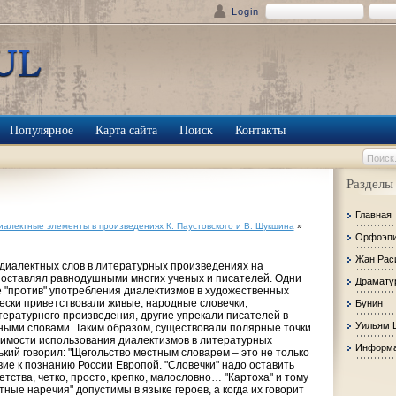
Login
Популярное
Карта сайта
Поиск
Контакты
Разделы
Главная
иалектные элементы в произведениях К. Паустовского и В. Шукшина
»
Орфоэп
Жан Рас
диалектных слов в литературных произведениях на
 оставлял равнодушными многих ученых и писателей. Одни
Драмату
ие "против" употребления диалектизмов в художественных
ески приветствовали живые, народные словечки,
Бунин
ературного произведения, другие упрекали писателей в
Уильям 
ыми словами. Таким образом, существовали полярные точки
тимости использования диалектизмов в литературных
Информа
ький говорил: "Щегольство местным словарем – это не только
вие к познанию России Европой. "Словечки" надо оставить
етства, четко, просто, крепко, малословно… "Картоха" и тому
ые наречия" допустимы в языке героев, а когда их говорит