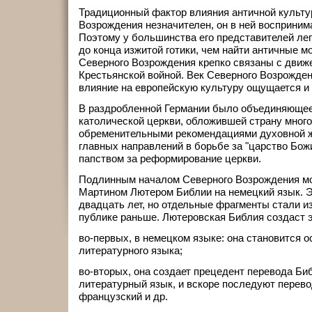
Традиционный фактор влияния античной культу
Возрождения незначителен, он в ней восприним
Поэтому у большинства его представителей ле
до конца изжитой готики, чем найти античные 
Северного Возрождения крепко связаны с дви
Крестьянской войной. Век Северного Возрождени
влияние на европейскую культуру ощущается и 
В раздробленной Германии было объединяющее 
католической церкви, обложившей страну мног
обременительными рекомендациями духовной ж
главных направлений в борьбе за "царство Божи
папством за реформирование церкви.
Подлинным началом Северного Возрождения мо
Мартином Лютером Библии на немецкий язык. 
двадцать лет, но отдельные фрагменты стали 
публике раньше. Лютеровская Библия создаст э
во-первых, в немецком языке: она становится о
литературного языка;
во-вторых, она создает прецедент перевода Би
литературный язык, и вскоре последуют перево
французский и др.