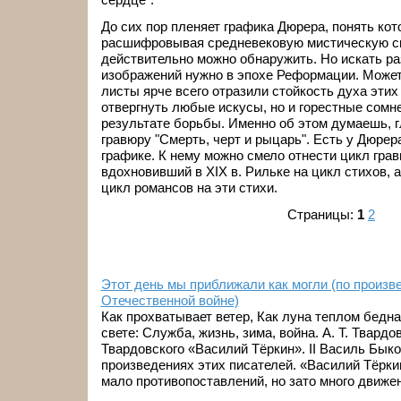
До сих пор пленяет графика Дюрера, понять ко
расшифровывая средневековую мистическую си
действительно можно обнаружить. Но искать р
изображений нужно в эпохе Реформации. Может
листы ярче всего отразили стойкость духа этих
отвергнуть любые искусы, но и горестные сомн
результате борьбы. Именно об этом думаешь, г
гравюру "Смерть, черт и рыцарь". Есть у Дюрер
графике. К нему можно смело отнести цикл гра
вдохновивший в XIX в. Рильке на цикл стихов, а
цикл романсов на эти стихи.
Страницы:
1
2
Этот день мы приближали как могли (по произв
Отечественной войне)
Как прохватывает ветер, Как луна теплом бедна.
свете: Служба, жизнь, зима, война. А. Т. Твардо
Твардовского «Василий Тёркин». II Василь Быков
произведениях этих писателей. «Василий Тёркин
мало противопоставлений, но зато много движени