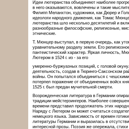
Идеи лютеранства объединяют наиболее прогре
в него оказываются, вовлечены и такие мыслите
Филипп Меланхтон, художники, как Дюрер и Гол
идеологи народного движения, как Томас Мюнц
лютеранства шло несколько десятилетий и вкл
разнообразные философские, религиозные, мист
этнические.
Т. Мюнцер выступал, в первую очередь, как уто
уравнительному разделу земли. Его религиозно
пантеистический характер. Яркая личность, Мю
Лютером в 1524 г. из - за его
умеренно-буржуазных позиций, с головой окун
деятельность, создав в Тюринго-Саксонском ра
войны. Он попытался объединиться с чешскими
потерпел поражение от объединенных войск княз
1525 г. был предан мучительной смерти.
Возрожденческая литература в Германии опира
традиции мейстерзингеров. Наиболее совершен
времени представил продолжатель этих народн
Наряду с Лютером он может считаться создате
немецкого языка. Зависимость от времен готики
литературы Германии и выразилась в отсутстви
интересной прозы. Поэзия же опережала, стихи