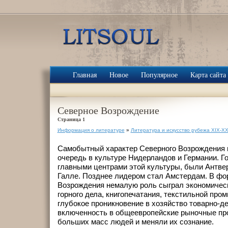
Главная
Новое
Популярное
Карта сайта
Северное Возрождение
Страница 1
Информация о литературе
»
Литература и искусство рубежа XIX-XX
Самобытный характер Северного Возрождения 
очередь в культуре Нидерландов и Германии. Г
главными центрами этой культуры, были Антвер
Галле. Позднее лидером стал Амстердам. В фо
Возрождения немалую роль сыграл экономическ
горного дела, книгопечатания, текстильной пр
глубокое проникновение в хозяйство товарно-д
включенность в общеевропейские рыночные пр
больших масс людей и меняли их сознание.