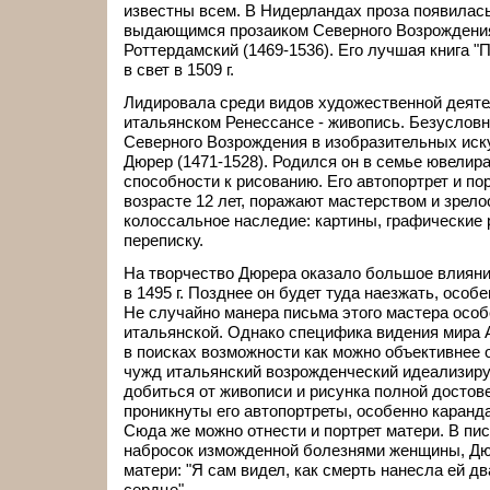
известны всем. В Нидерландах проза появилас
выдающимся прозаиком Северного Возрождени
Роттердамский (1469-1536). Его лучшая книга 
в свет в 1509 г.
Лидировала среди видов художественной деятел
итальянском Ренессансе - живопись. Безуслов
Северного Возрождения в изобразительных иск
Дюрер (1471-1528). Родился он в семье ювелир
способности к рисованию. Его автопортрет и по
возрасте 12 лет, поражают мастерством и зрел
колоссальное наследие: картины, графические 
переписку.
На творчество Дюрера оказало большое влияни
в 1495 г. Позднее он будет туда наезжать, особ
Не случайно манера письма этого мастера особ
итальянской. Однако специфика видения мира 
в поисках возможности как можно объективнее 
чужд итальянский возрожденческий идеализиру
добиться от живописи и рисунка полной достов
проникнуты его автопортреты, особенно каранда
Сюда же можно отнести и портрет матери. В пис
набросок изможденной болезнями женщины, Дю
матери: "Я сам видел, как смерть нанесла ей д
сердце".