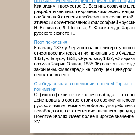
Поэзия С. Есенина и философия «экзистенциал
Как видим, творчество С. Есенина созвучно шир
разрабатывавшихся европейскими экзистенциа
наибольшей степени проблематика есенинской 
этически ориентированной философией «русски
Н. Бердяева, Л. Шестова, Л. Франка и др. Хара
русского экзистен ...
Поэт поколения
К началу 1837 у Лермонтова нет литературного
стихотворения (среди них признанные в будущ
1831; «Парус», 1831; «Русалка», 1832; «Умираю
поэма «Боярин Орша», 1835-36) в печать не отд
закончены, «Маскарад» не пропущен цензурой, 
неподтвержденн ...
Свобода и воля в понимании героев М.Горьког
понимании
С философской точки зрения свобода – это спо
действовать в соответствии со своими интерес
русском языке термин «свобода» употребляется
«свобода от», т.е. отсутствие внешнего принужд
Понятие «воля» имеет более широкое значение
XV – ...