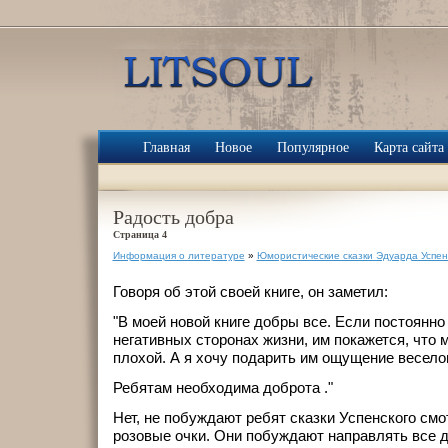
Главная
Новое
Популярное
Карта сайта
Радость добра
Страница 4
Информация о литературе
»
Юмористические сказки Эдуарда Успен
Говоря об этой своей книге, он заметил:
"В моей новой книге добры все. Если постоянно
негативных сторонах жизни, им покажется, что 
плохой. А я хочу подарить им ощущение веселог
Ребятам необходима доброта ."
Нет, не побуждают ребят сказки Успенского смо
розовые очки. Они побуждают направлять все д