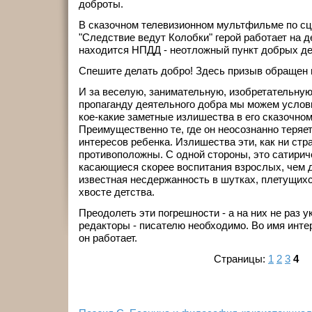
доброты.
В сказочном телевизионном мультфильме по сц
"Следствие ведут Колобки" герой работает на д
находится НПДД - неотложный пункт добрых де
Спешите делать добро! Здесь призыв обращен и
И за веселую, занимательную, изобретательну
пропаганду деятельного добра мы можем услов
кое-какие заметные излишества в его сказочном
Преимущественно те, где он неосознанно теря
интересов ребенка. Излишества эти, как ни стр
противоположны. С одной стороны, это сатирич
касающиеся скорее воспитания взрослых, чем де
известная несдержанность в шутках, плетущихся
хвосте детства.
Преодолеть эти погрешности - а на них не раз 
редакторы - писателю необходимо. Во имя инте
он работает.
Страницы:
1
2
3
4