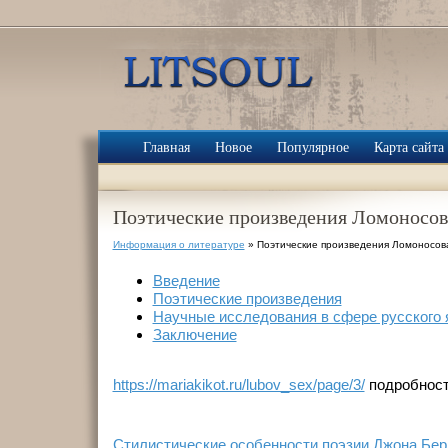
Главная
Новое
Популярное
Карта сайта
Поэтические произведения Ломоносов
Информация о литературе
» Поэтические произведения Ломоносов
Введение
Поэтические произведения
Научные исследования в сфере русского 
Заключение
https://mariakikot.ru/lubov_sex/page/3/
подробност
Стилистические особенности поэзии Джона Бе