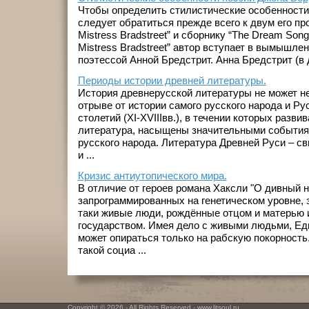
Чтобы определить стилистические особенности
следует обратиться прежде всего к двум его пр
Mistress Bradstreet” и сборнику “The Dream Son
Mistress Bradstreet” автор вступает в вымышле
поэтессой Анной Бредстрит. Анна Бредстрит (в 
Периоды истории древней литературы.
История древнерусской литературы не может н
отрыве от истории самого русского народа и Ру
столетий (XI-XVIIIвв.), в течении которых разв
литература, насыщены значительными события
русского народа. Литература Древней Руси – с
и ...
Кризис антиутопического мира.
В отличие от героев романа Хаксли "О дивный н
запрограммированных на генетическом уровне, з
таки живые люди, рождённые отцом и матерью 
государством. Имея дело с живыми людьми, Ед
может опираться только на рабскую покорность
такой социа ...
Copyright © 2026 - All Rights Reserved - www.litsoul.ru